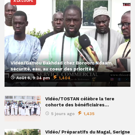
A LA LOUPE
Vidéo/Gamou Bakhdad chez Boroom Ndaam,
sécurité, eau, au coeur des priorités
Août 6, 9:34 pm
1,404
Vidéo/TOSTAN célèbre la 1ere
cohorte des bénéficiaires…
5 jours ago
1,435
Vidéo/ Préparatifs du Magal, Serigne