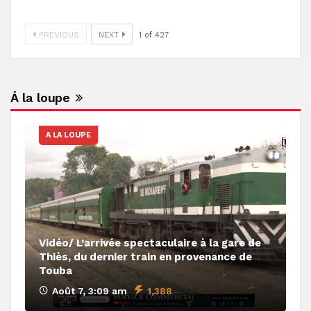
PREVIOUS
NEXT
1
of
427
Á la loupe
A LA LOUPE
Vidéo/ L’arrivée spectaculaire à la gare de
Thiès, du dernier train en provenance de
Touba
Août 7, 3:09 am
1,388