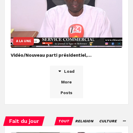
A LA UNE
Vidéo/Nouveau parti présidentiel,…
Load
More
Posts
Fait du jour
TOUT
RELIGION
CULTURE