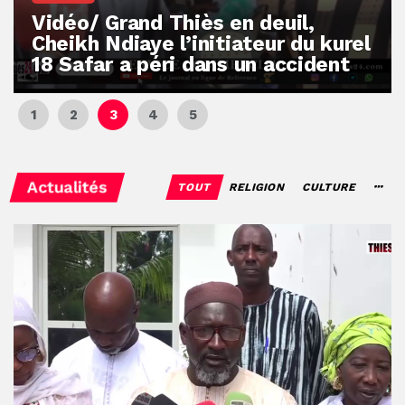
Vidéo/Gamou Bakhdad chez
Boroom Ndaam, sécurité, eau, au
coeur des priorités
Actualités
TOUT
RELIGION
CULTURE