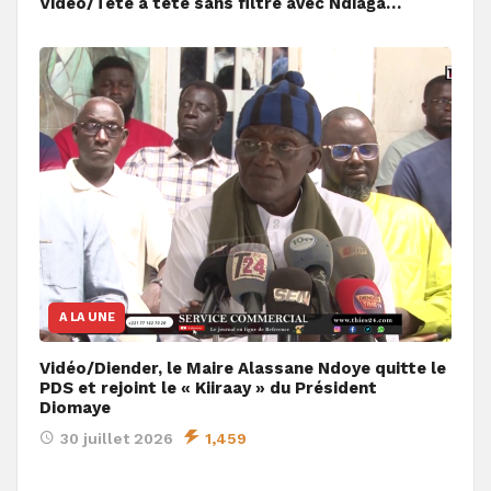
Vidéo/Tête à tête sans filtre avec Ndiaga…
A LA UNE
Vidéo/Diender, le Maire Alassane Ndoye quitte le
PDS et rejoint le « Kiiraay » du Président
Diomaye
30 juillet 2026
1,459