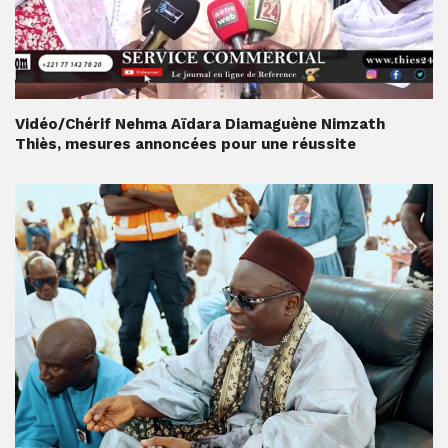
Vidéo/Chérif Nehma Aïdara Diamaguène Nimzath
Thiès, mesures annoncées pour une réussite