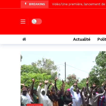
BREAKING
« Le Parti, la Patrie et la Nation 
Affaire Pape Cheikh Diallo : La lis
Vidéo/ Magal 2026, le train a trans
Dark mode
Vidéo/ L’arrivée spectaculaire à la 
Vidéo/ Grand Thiès en deuil, Cheikh 
Actualité
Poli
Vidéo/Gamou Bakhdad chez Boroom N
Vidéo/Magal Serigne Abdoulaye Yakhi
Vidéo/Chérif Nehma Aïdara Diamag
Autoroute Dakar-Saint Louis, les r