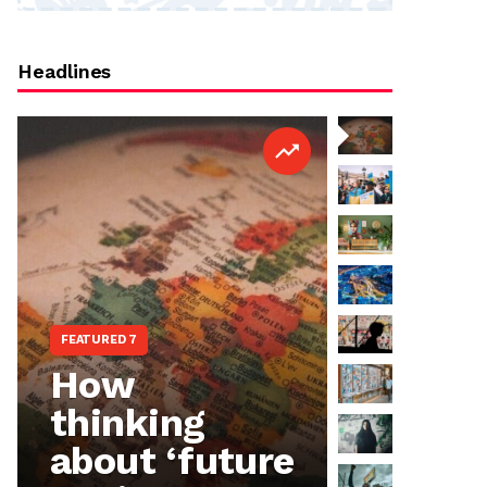
Headlines
FEATURED 7
WORLD NEWS
How
The w
thinking
Ukrai
about ‘future
Meet 