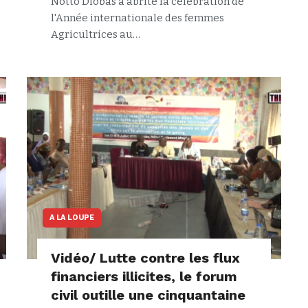
Notto Diobas a abrité la célébration de
l'Année internationale des femmes
Agricultrices au…
A LA LOUPE
Vidéo/ Lutte contre les flux
financiers illicites, le forum
civil outille une cinquantaine