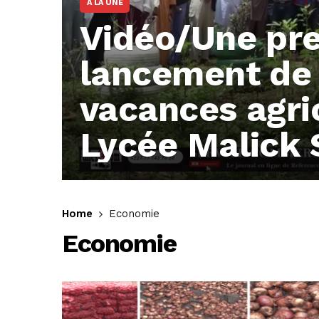
A LA UNE
Vidéo/Une pre
lancement de
vacances agri
Lycée Malick 
Thiès
1,401
Home
Economie
Economie