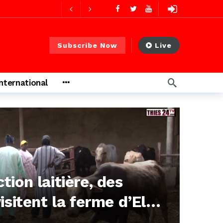
14 heures ago
14 heures ago
Subscribe Now
Live
s ago
International
s ago
ion laitière, des
isitent la ferme d’El
aye à Thiès
1,440