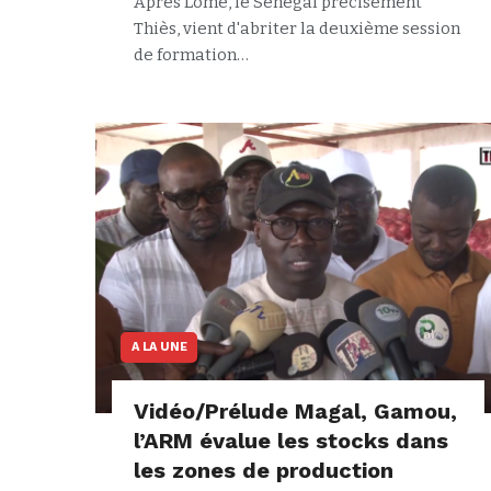
Après Lomé, le Sénégal précisément
Thiès, vient d'abriter la deuxième session
de formation…
A LA UNE
Vidéo/Prélude Magal, Gamou,
l’ARM évalue les stocks dans
les zones de production