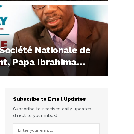
ociété Nationale de
t, Papa Ibrahima
banquier chevronné
1,481
 records
Subscribe to Email Updates
Subscribe to receives daily updates
direct to your inbox!