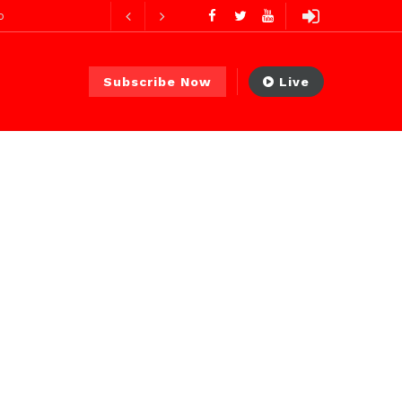
es ago
Subscribe Now
Live
es ago
 PS)
1 jour ago
r ago