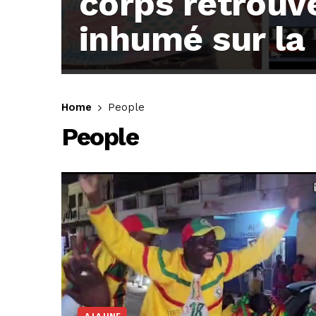
corps retrouv
inhumé sur la 
récit glaçant
1,606
Home
People
People