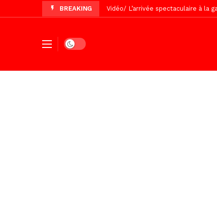
BREAKING
Vidéo/ Grand Thiès en deuil, Cheikh 
Vidéo/Gamou Bakhdad chez Boroom N
Vidéo/Magal Serigne Abdoulaye Yakhi
Dark mode
Vidéo/Chérif Nehma Aïdara Diamag
Tivaouane/L’hôpital Seydi El Hadji 
Recomposition politique : l’alterna
Vidéo/ Gamou de Keur Mame El Hadji
Vidéo/ Préparation Gamou 2026, Keu
Vidéo/ Magal 2026, le train a trans