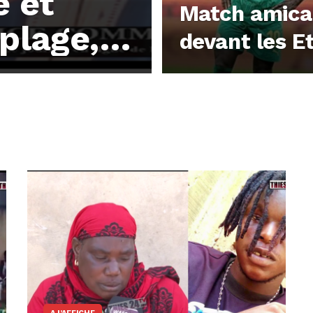
é et
Match amical,
plage,
devant les E