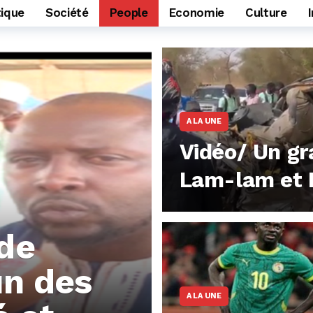
tique
Société
People
Economie
Culture
A LA UNE
Vidéo/ Un gr
Lam-lam et K
morts et plu
de
un des
A LA UNE