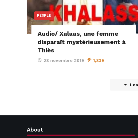
PEOPLE
Audio/ Xalaas, une femme
disparaît mystérieusement à
Thiès
28 novembre 2019
1,839
Loa
About