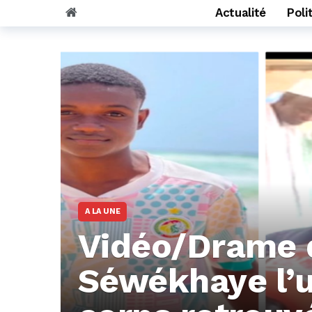
Actualité
Poli
A LA UNE
Vidéo/Drame 
Séwékhaye l’