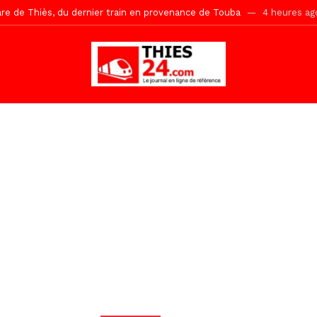
Ndiaye l’initiateur du kurel 18 Safar a péri dans un accident
9 heur
daam, sécurité, eau, au coeur des priorités
9 heures ago
ne, le Comité d’organisation dévoile ses priorités
9 heures ago
uène Nimzath Thiès, mesures annoncées pour une réussite
9 heur
Malick Sy reçoit ses premiers malades lundi 10 Août
1 jour ago
tive sénégalaise ne peut se réduire au seul libéralisme (Lamine Diouck
, l’appel du Khalif Général
1 jour ago
r Mame El Hadji décline ses priorités devant le Gouverneur
1 jou
porté 9.651 passagers, l’équivalent de 600 minibus
2 heures ago