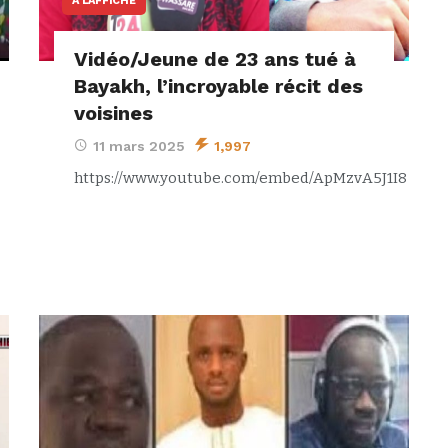
A L’AFFICHE
Vidéo/Jeune de 23 ans tué à
Bayakh, l’incroyable récit des
voisines
11 mars 2025
1,997
https://www.youtube.com/embed/ApMzvA5J1I8