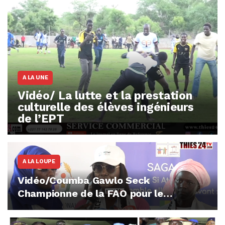
A LA UNE
Vidéo/ La lutte et la prestation
culturelle des élèves ingénieurs
de l’EPT
A LA LOUPE
Vidéo/Coumba Gawlo Seck
Championne de la FAO pour le
leadership et l’autonomisation des
femmes en Afrique de l’Ouest