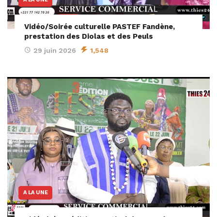
Vidéo/Soirée culturelle PASTEF Fandène,
prestation des Diolas et des Peuls
29 juin 2026
1,548
A LA UNE