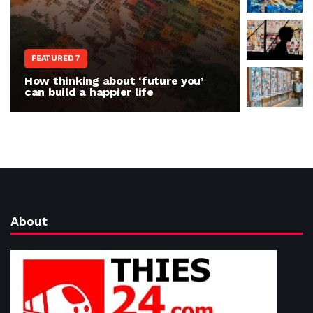
WORLD N
FEATURED 7
The war 
How thinking about ‘future you’
people r
can build a happier life
invasion
About