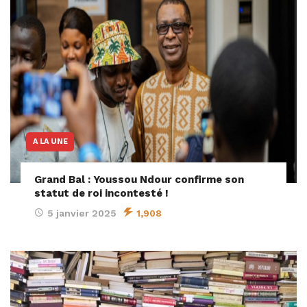
A LA UNE
Grand Bal : Youssou Ndour confirme son
statut de roi incontesté !
5 janvier 2025
1,908