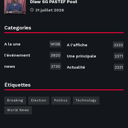
Diaw SG PASTEF Pout
31 juillet 2026
Categories
A la une
14138
A l’affiche
3333
l'événement
3920
Une principale
2371
news
3730
Actualité
2331
Étiquettes
Breaking
Election
Politics
Technology
World News