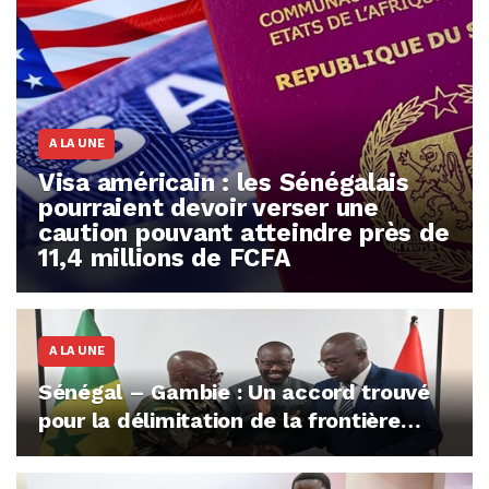
A LA UNE
Visa américain : les Sénégalais
pourraient devoir verser une
caution pouvant atteindre près de
11,4 millions de FCFA
A LA UNE
Sénégal – Gambie : Un accord trouvé
pour la délimitation de la frontière
commune, après l’incident de Bullock