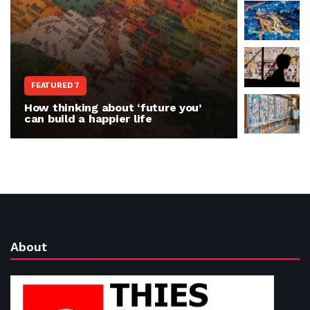
WORLD N
FEATURED 7
The war 
How thinking about ‘future you’
people r
can build a happier life
invasion
About