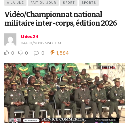
A LA UNE
FAIT DU JOUR
SPORT
SPORTS
Vidéo/Championnat national
militaire inter-corps, édition 2026
thies24
04/30/2026 9:47 PM
0
0
0
1,584