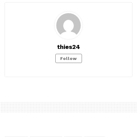
thies24
Follow