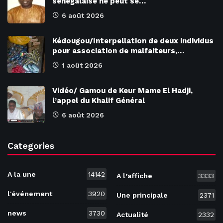
sénégalaise ne peut se…
6 août 2026
Kédougou/Interpellation de deux individus
pour association de malfaiteurs,…
1 août 2026
Vidéo/ Gamou de Keur Mame El Hadji,
l’appel du Khalif Général
6 août 2026
Categories
A la une
14142
A l’affiche
3333
l'événement
3920
Une principale
2371
news
3730
Actualité
2332