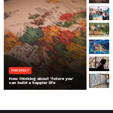
WORLD N
FEATURED 7
The war 
How thinking about ‘future you’
people r
can build a happier life
invasion