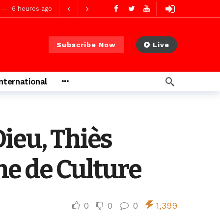
7 heures ago
Subscribe Now
Live
ago
International
ago
ieu, Thiès
e de Culture
0
0
0
1,399