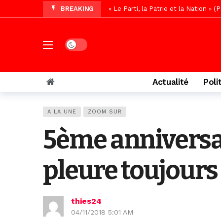
BREAKING
Affaire Pape Cheikh Diallo : La lis
Vidéo/ Magal 2026, le train a trans
Vidéo/ L’arrivée spectaculaire à la 
Dark mode
Vidéo/ Grand Thiès en deuil, Cheikh 
Vidéo/Gamou Bakhdad chez Boroom N
Actualité
Poli
Vidéo/Magal Serigne Abdoulaye Yakhi
Vidéo/Chérif Nehma Aïdara Diamag
A LA UNE
ZOOM SUR
Tivaouane/L’hôpital Seydi El Hadji 
5ème anniversai
Vidéo/Une première, lancement de v
pleure toujour
thies24
04/11/2018 5:01 AM