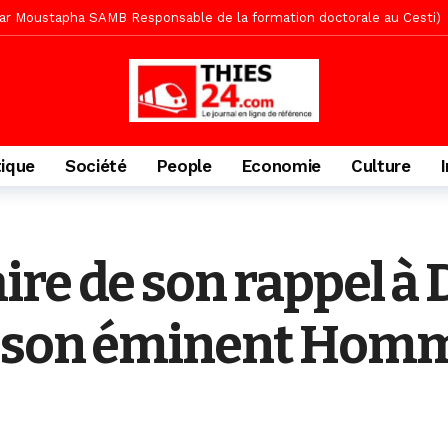
te des bénéficiaires de non-lieu et des prévenus renvoyés en procès
porté 9.651 passagers, l’équivalent de 600 minibus
24 heures ago
gare de Thiès, du dernier train en provenance de Touba
1 jour ago
Ndiaye l’initiateur du kurel 18 Safar a péri dans un accident
1 jour 
daam, sécurité, eau, au coeur des priorités
1 jour ago
tique
Société
People
Economie
Culture
ne, le Comité d’organisation dévoile ses priorités
1 jour ago
uène Nimzath Thiès, mesures annoncées pour une réussite
1 jour 
Malick Sy reçoit ses premiers malades lundi 10 Août
2 jours ago
re de son rappel à D
acances agricoles au Lycée Malick Sy de Thiès
6 heures ago
s son éminent Homm