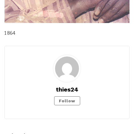
1 864
thies24
Follow