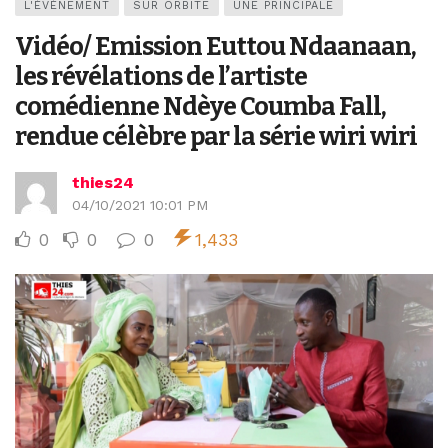
L'ÉVÉNEMENT
SUR ORBITE
UNE PRINCIPALE
Vidéo/ Emission Euttou Ndaanaan,
les révélations de l’artiste
comédienne Ndèye Coumba Fall,
rendue célèbre par la série wiri wiri
thies24
04/10/2021 10:01 PM
0
0
0
1,433