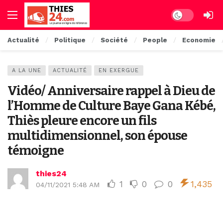
Dark mode
Actualité
Politique
Société
People
Economie
A LA UNE
ACTUALITÉ
EN EXERGUE
Vidéo/ Anniversaire rappel à Dieu de
l’Homme de Culture Baye Gana Kébé,
Thiès pleure encore un fils
multidimensionnel, son épouse
témoigne
thies24
1
0
0
1,435
04/11/2021 5:48 AM