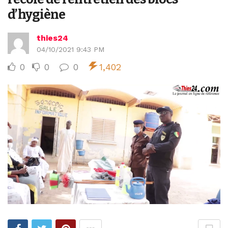
d’hygiène
thies24
04/10/2021 9:43 PM
0
0
0
1,402