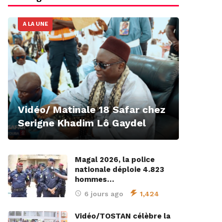
A LA UNE
Vidéo/ Matinale 18 Safar chez
Serigne Khadim Lô Gaydel
Magal 2026, la police
nationale déploie 4.823
hommes…
6 jours ago
1,424
Vidéo/TOSTAN célèbre la