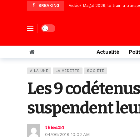
BREAKING
Vidéo/ Magal 2026, le train a trans
Vidéo/ L’arrivée spectaculaire à la 
Vidéo/ Grand Thiès en deuil, Cheikh 
Dark mode
Vidéo/Gamou Bakhdad chez Boroom N
Vidéo/Magal Serigne Abdoulaye Yakhi
Actualité
Poli
Vidéo/Chérif Nehma Aïdara Diamag
Tivaouane/L’hôpital Seydi El Hadji 
A LA UNE
LA VEDETTE
SOCIÉTÉ
Vidéo/Une première, lancement de v
Les 9 codétenus
suspendent leur
thies24
04/06/2018 10:02 AM