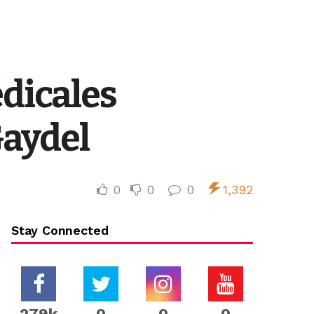
dicales
Gaydel
0
0
0
1,392
Stay Connected
279k
0
0
0