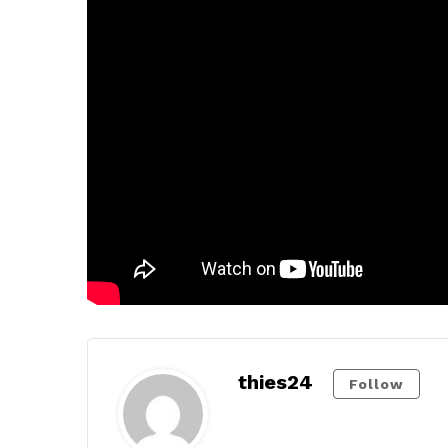
thies24
Follow