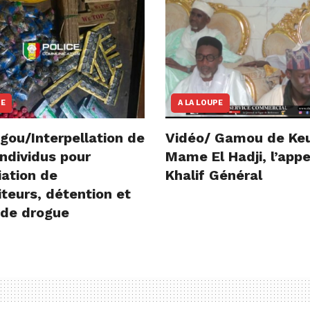
NE
A LA LOUPE
gou/Interpellation de
Vidéo/ Gamou de Ke
ndividus pour
Mame El Hadji, l’appe
iation de
Khalif Général
teurs, détention et
 de drogue