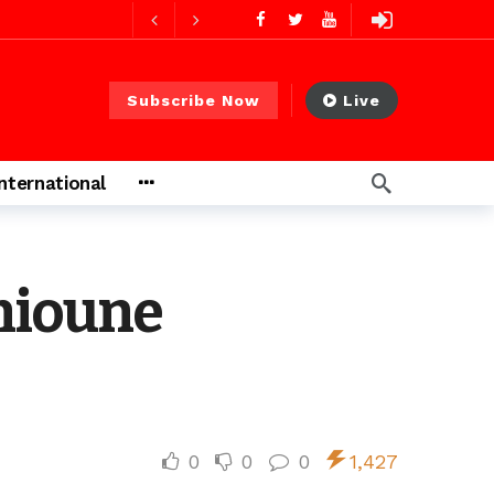
go
ago
Subscribe Now
Live
International
ago
Thioune
0
0
0
1,427