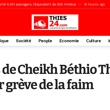
porté 9.651 passagers, l’équivalent de 600 minibus
19 heures ago
gare de Thiès, du dernier train en provenance de Touba
21 heures a
Ndiaye l’initiateur du kurel 18 Safar a péri dans un accident
1 jour 
daam, sécurité, eau, au coeur des priorités
1 jour ago
ne, le Comité d’organisation dévoile ses priorités
1 jour ago
tique
Société
People
Economie
Culture
uène Nimzath Thiès, mesures annoncées pour une réussite
1 jour 
Malick Sy reçoit ses premiers malades lundi 10 Août
2 jours ago
acances agricoles au Lycée Malick Sy de Thiès
1 heure ago
 de Cheikh Béthio 
 grève de la faim