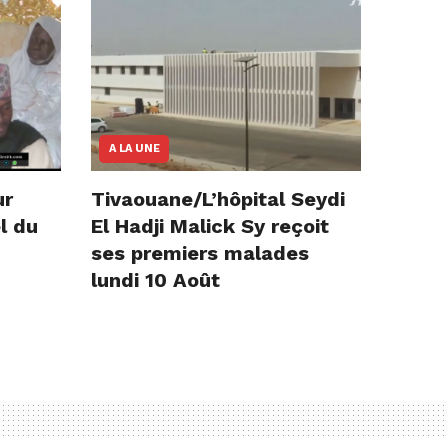
A LA UNE
ur
Tivaouane/L’hôpital Seydi
l du
El Hadji Malick Sy reçoit
ses premiers malades
lundi 10 Août