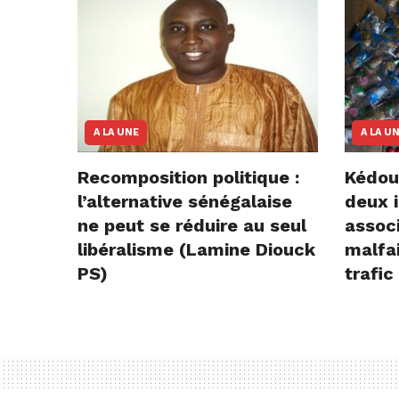
A LA UNE
A LA U
Recomposition politique :
Kédou
l’alternative sénégalaise
deux i
ne peut se réduire au seul
assoc
libéralisme (Lamine Diouck
malfai
PS)
trafic