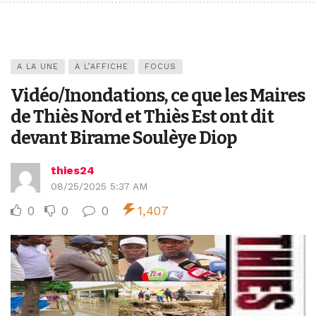
A LA UNE
A L’AFFICHE
FOCUS
Vidéo/Inondations, ce que les Maires
de Thiès Nord et Thiès Est ont dit
devant Birame Soulèye Diop
thies24
08/25/2025 5:37 AM
0
0
0
1,407