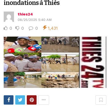
inondations à Thiès
thies24
08/25/2025 5:40 AM
0
0
0
1,431