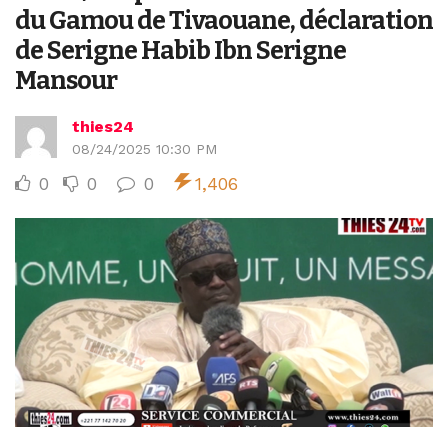
du Gamou de Tivaouane, déclaration
de Serigne Habib Ibn Serigne
Mansour
thies24
08/24/2025 10:30 PM
0
0
0
1,406