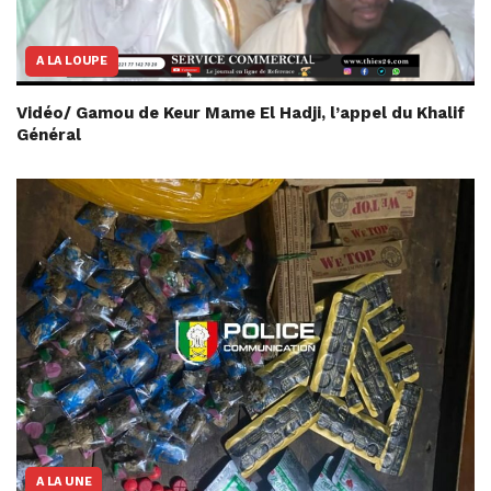
A LA LOUPE
Vidéo/ Gamou de Keur Mame El Hadji, l’appel du Khalif
Général
A LA UNE