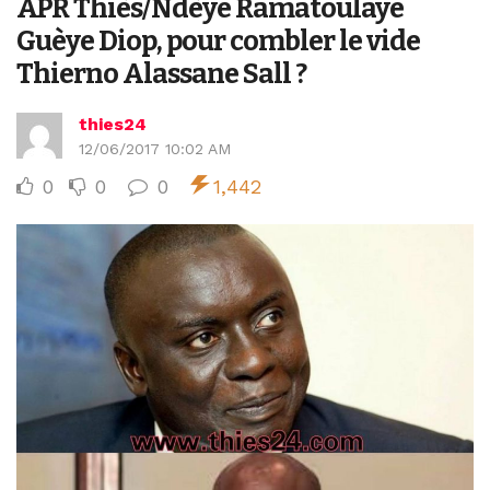
APR Thiès/Ndèye Ramatoulaye
Guèye Diop, pour combler le vide
Thierno Alassane Sall ?
thies24
12/06/2017 10:02 AM
0
0
0
1,442