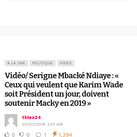
A LA UNE
POLITIQUE
VIDEO
Vidéo/ Serigne Mbacké Ndiaye : «
Ceux qui veulent que Karim Wade
soit Président un jour, doivent
soutenir Macky en 2019 »
thies24
03/03/2018 3:01 AM
0
0
1
1,394