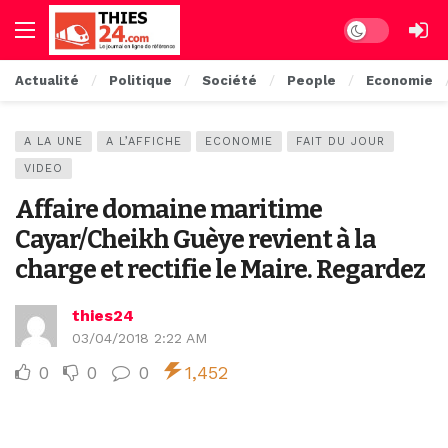
Dark mode
Actualité
Politique
Société
People
Economie
A LA UNE
A L’AFFICHE
ECONOMIE
FAIT DU JOUR
VIDEO
Affaire domaine maritime
Cayar/Cheikh Guèye revient à la
charge et rectifie le Maire. Regardez
thies24
03/04/2018 2:22 AM
0
0
0
1,452