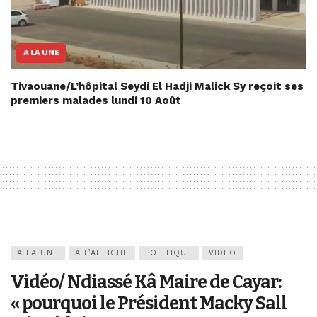
A LA UNE
Tivaouane/L’hôpital Seydi El Hadji Malick Sy reçoit ses
premiers malades lundi 10 Août
A LA UNE
A L’AFFICHE
POLITIQUE
VIDEO
Vidéo/ Ndiassé Kâ Maire de Cayar:
« pourquoi le Président Macky Sall