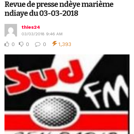
Revue de presse ndèye marième
ndiaye du 03-03-2018
thies24
03/03/2018 9:46 AM
0
0
0
1,393