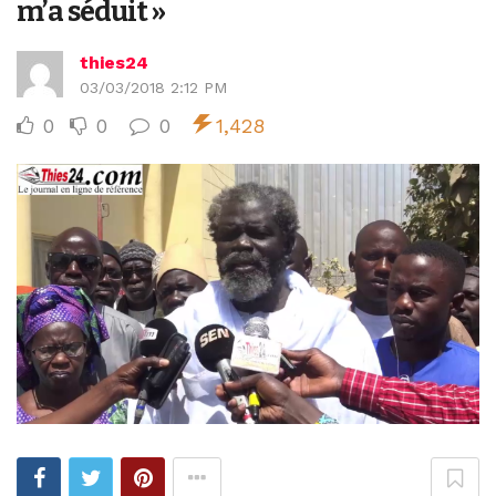
m’a séduit »
thies24
03/03/2018 2:12 PM
0
0
0
1,428