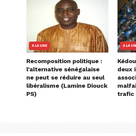
A LA UNE
A LA U
Recomposition politique :
Kédou
l’alternative sénégalaise
deux i
ne peut se réduire au seul
assoc
libéralisme (Lamine Diouck
malfai
PS)
trafic