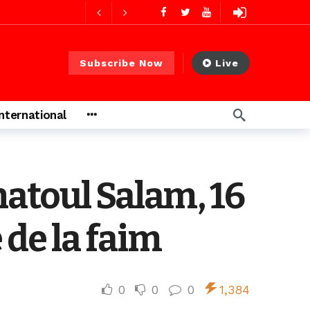
ures ago
Subscribe Now
Live
urs ago
International
2 jours ago
atoul Salam, 16
de la faim
0
0
0
1,384