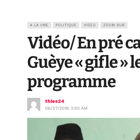
A LA UNE
POLITIQUE
VIDEO
ZOOM SUR
Vidéo/ En pré 
Guèye « gifle » 
programme
thies24
06/27/2018 3:50 AM