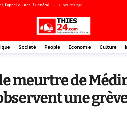
, l’appel du Khalif Général
18 heures ago
r Mame El Hadji décline ses priorités devant le Gouverneur
19 he
 2026 avec Mouhamadou Boiro
1 jour ago
e, 100 adolescents outillés dans le Boot Camp JAVA de Mboro
2 jo
de police inauguré à Touba
2 jours ago
tique
Société
People
Economie
Culture
kh, le « battré » d’Abdou Bâ Ndiéguène
2 jours ago
s de la grande mosquée par la Police Nationale
2 jours ago
emi-mesures, mais à une relance courageuse de l’économie sénégalaise
le meurtre de Médin
Malick Sy reçoit ses premiers malades lundi 10 Août
13 heures ago
bservent une grève 