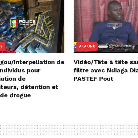
NE
A LA UNE
gou/Interpellation de
Vidéo/Tête à tête sa
ndividus pour
filtre avec Ndiaga D
iation de
PASTEF Pout
teurs, détention et
 de drogue