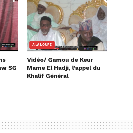
A LA LOUPE
ns
Vidéo/ Gamou de Keur
iaw SG
Mame El Hadji, l’appel du
Khalif Général