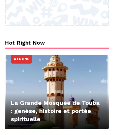
Hot Right Now
A LA UNE
La Grande Mosquée de Touba
: genèse, histoire et portée
spirituelle