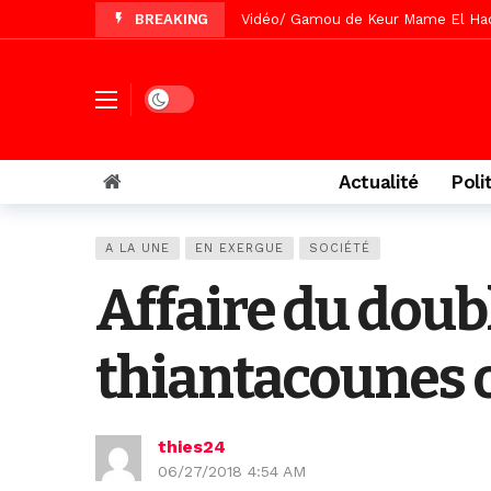
BREAKING
Vidéo/ Gamou de Keur Mame El Hadji
Vidéo/ Préparation Gamou 2026, Keu
Vidéo/ Revue de presse du 5 Août
Dark mode
Vidéo/ Contre la violence numériqu
Un commissariat d’arrondissement 
Actualité
Poli
Vidéo/Célébration de Bamba et Chei
Touba, distribution d’eau aux abord
A LA UNE
EN EXERGUE
SOCIÉTÉ
Foncier : l’heure n’est plus aux d
Affaire du doub
Tivaouane/L’hôpital Seydi El Hadji 
thiantacounes o
thies24
06/27/2018 4:54 AM