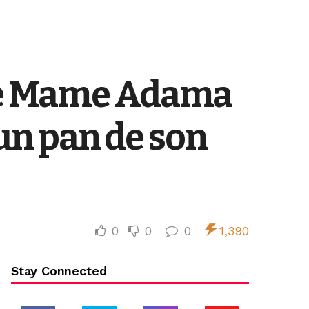
 Me Mame Adama
 un pan de son
0
0
0
1,390
Stay Connected