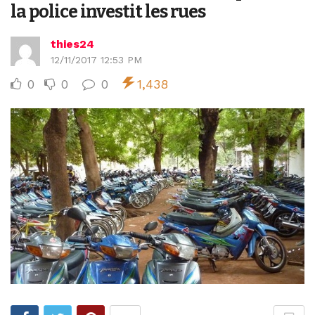
la police investit les rues
thies24
12/11/2017 12:53 PM
0
0
0
1,438