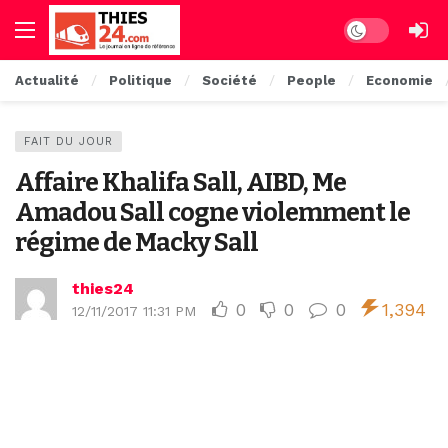
Dark mode
Actualité
Politique
Société
People
Economie
FAIT DU JOUR
Affaire Khalifa Sall, AIBD, Me
Amadou Sall cogne violemment le
régime de Macky Sall
thies24
0
0
0
1,394
12/11/2017 11:31 PM