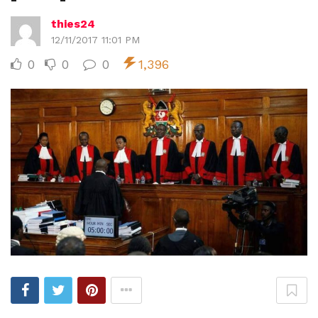
thies24
12/11/2017 11:01 PM
0
0
0
1,396