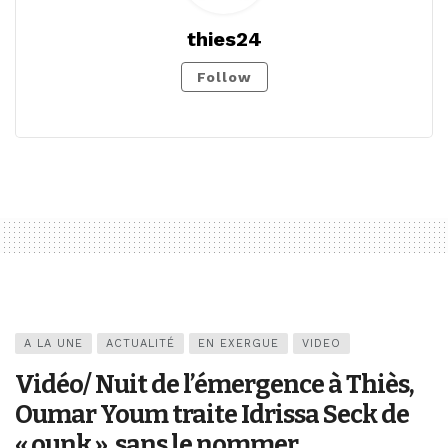
thies24
Follow
A LA UNE
ACTUALITÉ
EN EXERGUE
VIDEO
Vidéo/ Nuit de l’émergence à Thiès,
Oumar Youm traite Idrissa Seck de
« ounk », sans le nommer