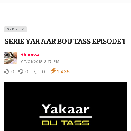
SERIE TV
SERIE YAKAAR BOU TASS EPISODE 1
thies24
07/01/2018 3:17 PM
0
0
0
1,435