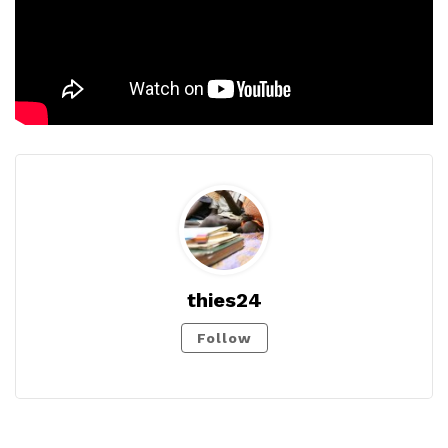
thies24
Follow