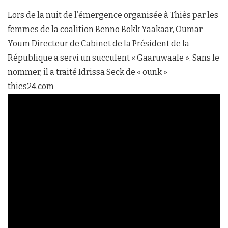
Lors de la nuit de l’émergence organisée à Thiès par les
femmes de la coalition Benno Bokk Yaakaar, Oumar
Youm Directeur de Cabinet de la Président de la
République a servi un succulent « Gaaruwaale ». Sans le
nommer, il a traité Idrissa Seck de « ounk »
thies24.com