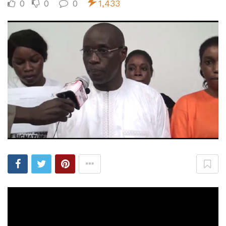
0
0
0
1,433