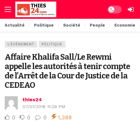
Dark mode
Actualité
Politique
Société
People
Economie
L'ÉVÉNEMENT
POLITIQUE
Affaire Khalifa Sall/Le Rewmi
appelle les autorités à tenir compte
de l’Arrêt de la Cour de Justice de la
CEDEAO
thies24
07/01/2018 11:29 PM
0
0
0
1,388