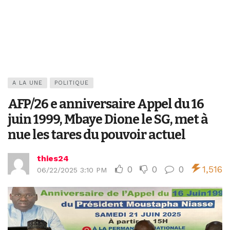
A LA UNE
POLITIQUE
AFP/26 e anniversaire Appel du 16
juin 1999, Mbaye Dione le SG, met à
nue les tares du pouvoir actuel
thies24
0
0
0
1,516
06/22/2025 3:10 PM