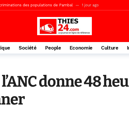
écriminations des populations de Pambal
1 jour ago
acances agricoles au Lycée Malick Sy de Thiès
2 jours ago
» (Par Moustapha SAMB Responsable de la formation doctorale au Cesti)
te des bénéficiaires de non-lieu et des prévenus renvoyés en procès
porté 9.651 passagers, l’équivalent de 600 minibus
2 jours ago
tique
Société
People
Economie
Culture
gare de Thiès, du dernier train en provenance de Touba
2 jours ago
Ndiaye l’initiateur du kurel 18 Safar a péri dans un accident
3 jour
daam, sécurité, eau, au coeur des priorités
3 jours ago
: l’ANC donne 48 he
IGUINCHOR REK » au parti KIIRAY – Les Patriotes Républicains
12
nner