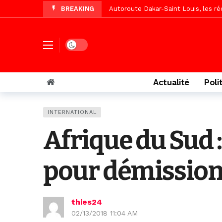
BREAKING
Autoroute Dakar-Saint Louis, les r
Vidéo/Une première, lancement de v
« Le Parti, la Patrie et la Nation 
Dark mode
Affaire Pape Cheikh Diallo : La lis
Vidéo/ Magal 2026, le train a trans
Actualité
Poli
Vidéo/ L’arrivée spectaculaire à la 
Vidéo/ Grand Thiès en deuil, Cheikh 
INTERNATIONAL
Vidéo/Gamou Bakhdad chez Boroom N
Afrique du Sud 
Adhésion du Mouvement citoyen « Z
pour démissio
thies24
02/13/2018 11:04 AM