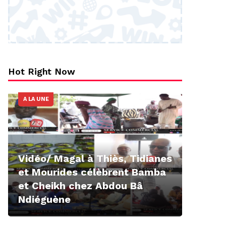
Hot Right Now
A LA UNE
Vidéo/ Magal à Thiès, Tidianes
et Mourides célèbrent Bamba
et Cheikh chez Abdou Bâ
Ndiéguène