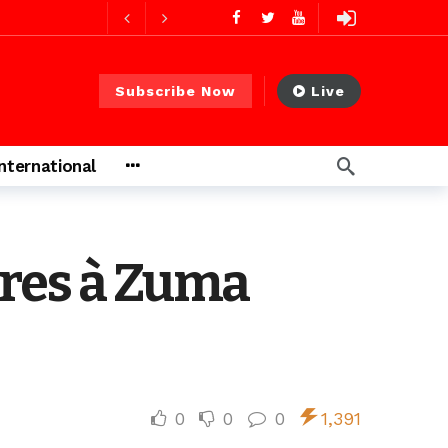
2 jours ago
Subscribe Now
Live
2 jours ago
International
s ago
ures à Zuma
 heures ago
0
0
0
1,391