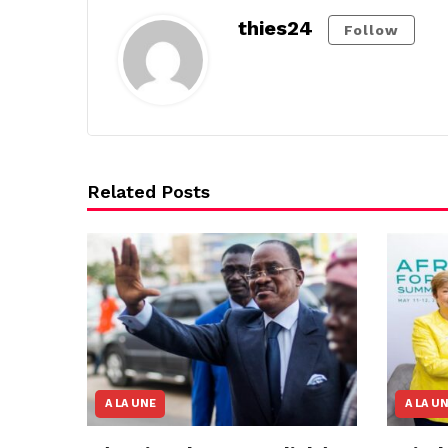
thies24
Follow
Related Posts
A LA UNE
A LA U