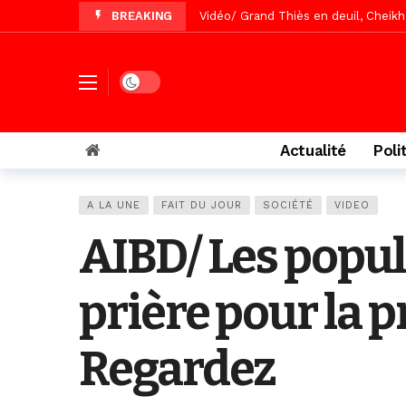
BREAKING
Vidéo/Gamou Bakhdad chez Boroom N
Vidéo/Magal Serigne Abdoulaye Yakhi
Vidéo/Chérif Nehma Aïdara Diamag
Dark mode
Tivaouane/L’hôpital Seydi El Hadji 
Recomposition politique : l’alterna
Actualité
Poli
Vidéo/ Gamou de Keur Mame El Hadji
Vidéo/ Préparation Gamou 2026, Keu
A LA UNE
FAIT DU JOUR
SOCIÉTÉ
VIDEO
Vidéo/ Magal 2026, le train a trans
AIBD/ Les popul
prière pour la p
Regardez