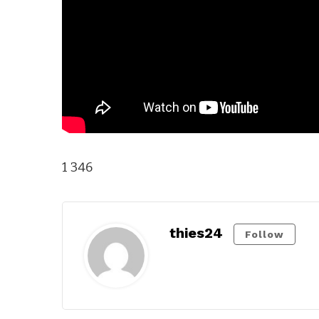
1 346
thies24
Follow