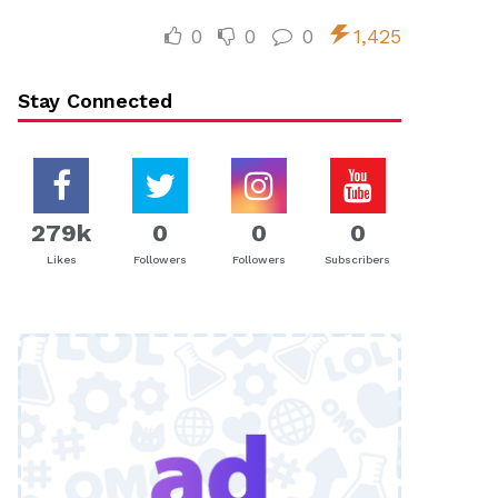
0
0
0
1,425
Stay Connected
279k
0
0
0
Likes
Followers
Followers
Subscribers