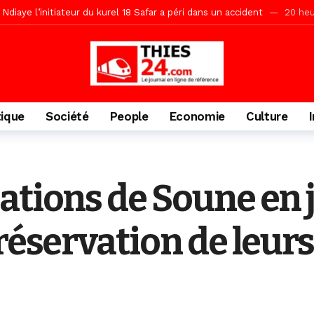
daam, sécurité, eau, au coeur des priorités
21 heures ago
ne, le Comité d’organisation dévoile ses priorités
21 heures ago
uène Nimzath Thiès, mesures annoncées pour une réussite
21 heu
Malick Sy reçoit ses premiers malades lundi 10 Août
2 jours ago
tive sénégalaise ne peut se réduire au seul libéralisme (Lamine Diouck
tique
Société
People
Economie
Culture
, l’appel du Khalif Général
2 jours ago
r Mame El Hadji décline ses priorités devant le Gouverneur
2 jou
porté 9.651 passagers, l’équivalent de 600 minibus
13 heures ago
ations de Soune en 
réservation de leurs