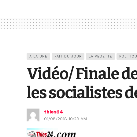
A LA UNE
FAIT DU JOUR
LA VEDETTE
POLITIQ
Vidéo/ Finale d
les socialistes
thies24
01/08/2018 10:28 AM