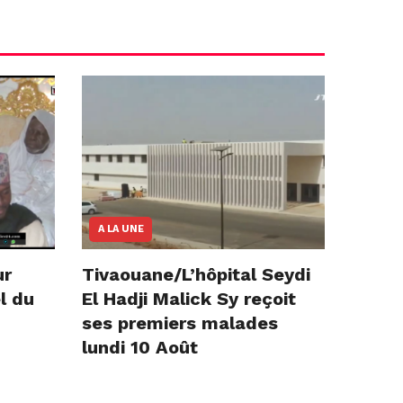
A LA UNE
ur
Tivaouane/L’hôpital Seydi
l du
El Hadji Malick Sy reçoit
ses premiers malades
lundi 10 Août