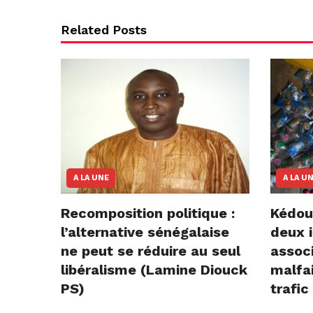
Related Posts
A LA UNE
A LA U
Recomposition politique :
Kédou
l’alternative sénégalaise
deux i
ne peut se réduire au seul
assoc
libéralisme (Lamine Diouck
malfai
PS)
trafic