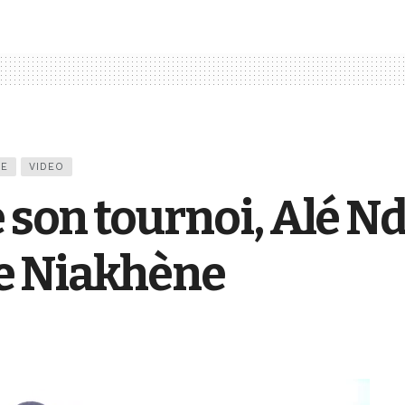
UE
VIDEO
e son tournoi, Alé N
 de Niakhène