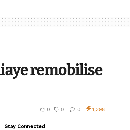
diaye remobilise
0
0
0
1,396
Stay Connected