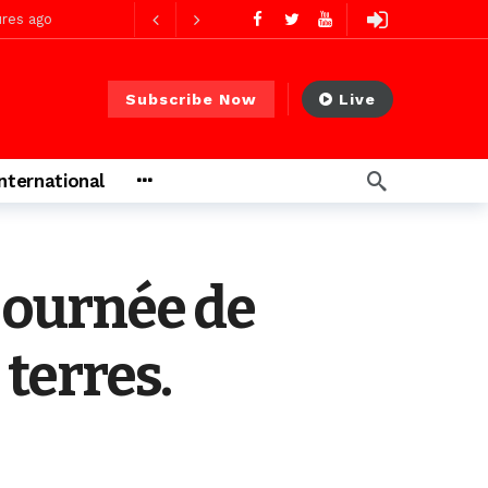
res ago
Subscribe Now
Live
 PS)
2 jours ago
International
rs ago
journée de
 terres.