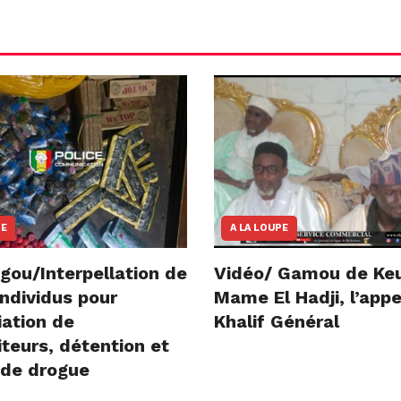
NE
A LA LOUPE
gou/Interpellation de
Vidéo/ Gamou de Ke
ndividus pour
Mame El Hadji, l’appe
iation de
Khalif Général
teurs, détention et
 de drogue