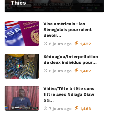
Thiès
Visa américain : les
Sénégalais pourraient
devoir…
6 jours ago
1,422
Kédougou/Interpellation
de deux individus pour…
6 jours ago
1,482
Vidéo/Tête à tête sans
filtre avec Ndiaga Diaw
SG…
7 jours ago
1,468