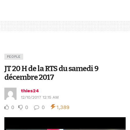
PEOPLE
JT 20 H de la RTS du samedi 9
décembre 2017
thies24
12/10/2017 12:15 AM
0
0
0
1,389