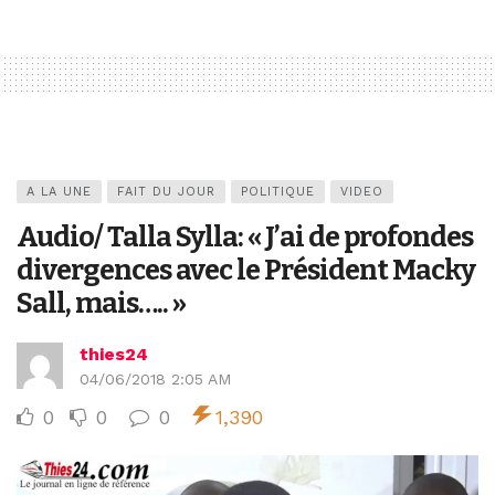
A LA UNE
FAIT DU JOUR
POLITIQUE
VIDEO
Audio/ Talla Sylla: « J’ai de profondes
divergences avec le Président Macky
Sall, mais….. »
thies24
04/06/2018 2:05 AM
0
0
0
1,390