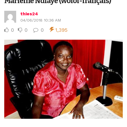
Marième Ndiaye (wolof-français)
thies24
04/06/2018 10:36 AM
0
0
0
1,395