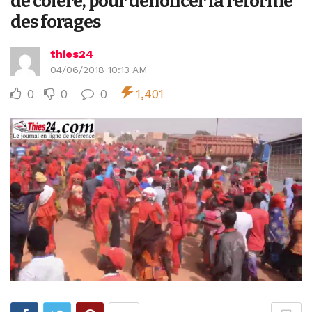
de colère, pour dénoncer la réforme
des forages
thies24
04/06/2018 10:13 AM
0
0
0
1,401