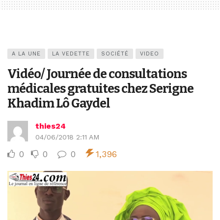
A LA UNE
LA VEDETTE
SOCIÉTÉ
VIDEO
Vidéo/ Journée de consultations
médicales gratuites chez Serigne
Khadim Lô Gaydel
thies24
04/06/2018 2:11 AM
0
0
0
1,396