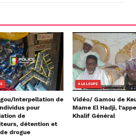
NE
A LA LOUPE
gou/Interpellation de
Vidéo/ Gamou de Ke
ndividus pour
Mame El Hadji, l’appe
iation de
Khalif Général
teurs, détention et
 de drogue