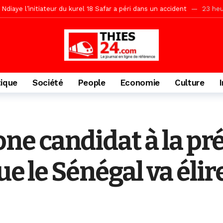
daam, sécurité, eau, au coeur des priorités
24 heures ago
ne, le Comité d’organisation dévoile ses priorités
24 heures ago
uène Nimzath Thiès, mesures annoncées pour une réussite
24 heu
Malick Sy reçoit ses premiers malades lundi 10 Août
2 jours ago
tive sénégalaise ne peut se réduire au seul libéralisme (Lamine Diouck
tique
Société
People
Economie
Culture
, l’appel du Khalif Général
2 jours ago
r Mame El Hadji décline ses priorités devant le Gouverneur
2 jou
porté 9.651 passagers, l’équivalent de 600 minibus
16 heures ago
 candidat à la prés
que le Sénégal va éli