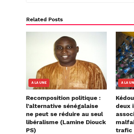
Related Posts
A LA UNE
A LA U
Recomposition politique :
Kédou
l’alternative sénégalaise
deux i
ne peut se réduire au seul
assoc
libéralisme (Lamine Diouck
malfai
PS)
trafic