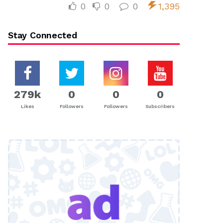
0
0
0
1,395
Stay Connected
279k
0
0
0
Likes
Followers
Followers
Subscribers