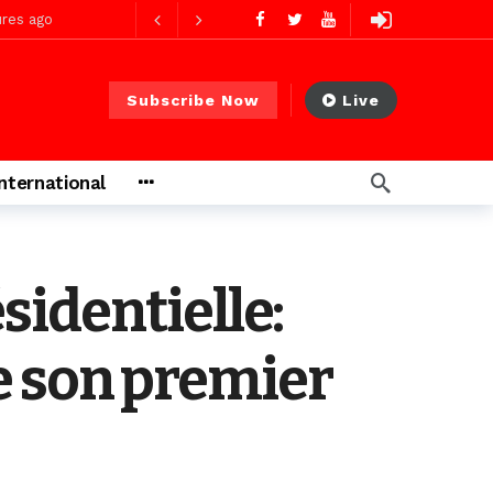
Subscribe Now
Live
res ago
 PS)
2 jours ago
International
rs ago
identielle:
re son premier