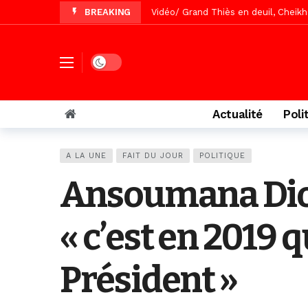
BREAKING
Vidéo/Gamou Bakhdad chez Boroom N
Vidéo/Magal Serigne Abdoulaye Yakhi
Dark mode
Vidéo/Chérif Nehma Aïdara Diamag
Tivaouane/L’hôpital Seydi El Hadji 
Recomposition politique : l’alterna
Actualité
Poli
Vidéo/ Gamou de Keur Mame El Hadji
Vidéo/ Préparation Gamou 2026, Keu
A LA UNE
FAIT DU JOUR
POLITIQUE
Vidéo/ Magal 2026, le train a trans
Ansoumana Dione
« c’est en 2019 
Président »