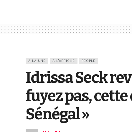
A LA UNE
A L’AFFICHE
PEOPLE
Idrissa Seck rev
fuyez pas, cette
Sénégal »