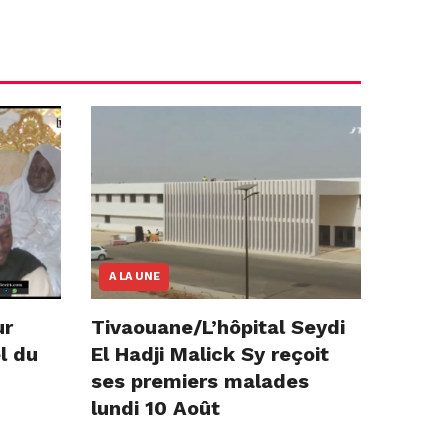
A LA UNE
ur
Tivaouane/L’hôpital Seydi
l du
El Hadji Malick Sy reçoit
ses premiers malades
lundi 10 Août