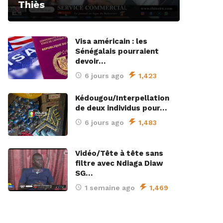
Thiès
Visa américain : les
Sénégalais pourraient
devoir…
6 jours ago
1,423
Kédougou/Interpellation
de deux individus pour…
6 jours ago
1,483
Vidéo/Tête à tête sans
filtre avec Ndiaga Diaw
SG…
1 semaine ago
1,469