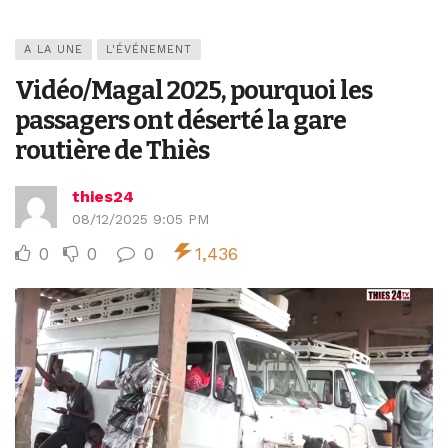
A LA UNE
L'ÉVÉNEMENT
Vidéo/Magal 2025, pourquoi les
passagers ont déserté la gare
routière de Thiès
thies24
08/12/2025 9:05 PM
0
0
0
1,436