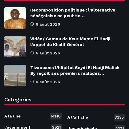
Recomposition politique : l’alternative
sénégalaise ne peut se…
6 août 2026
Vidéo/ Gamou de Keur Mame El Hadji,
l’appel du Khalif Général
6 août 2026
Tivaouane/L’hôpital Seydi El Hadji Malick
Sy reçoit ses premiers malades…
6 août 2026
Categories
A la une
14148
A l’affiche
3335
l'événement
3921
Une principale
2371