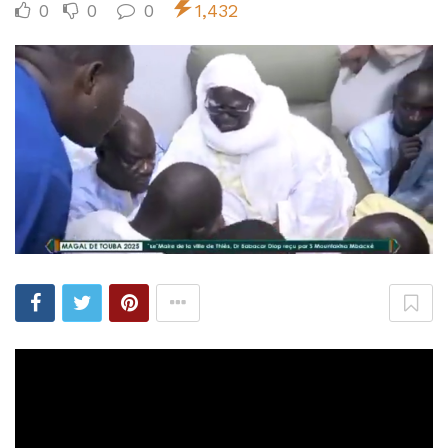
0
0
0
1,432