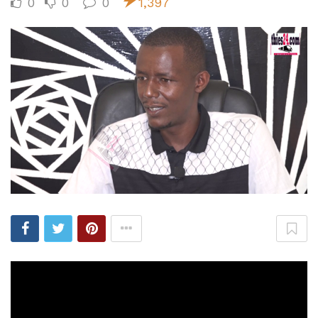
0
0
0
1,397