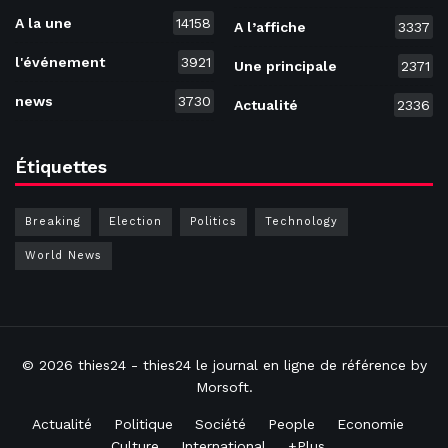
A la une
14158
A l’affiche
3337
l'événement
3921
Une principale
2371
news
3730
Actualité
2336
Étiquettes
Breaking
Election
Politics
Technology
World News
© 2026
thies24
- thies24 le journal en ligne de référence by
Morsoft
.
Actualité
Politique
Société
People
Economie
Culture
International
+Plus