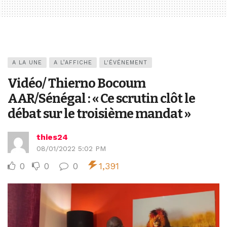
A LA UNE
A L’AFFICHE
L'ÉVÉNEMENT
Vidéo/ Thierno Bocoum
AAR/Sénégal : « Ce scrutin clôt le
débat sur le troisième mandat »
thies24
08/01/2022 5:02 PM
0
0
0
1,391