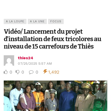
A LA LOUPE
A LA UNE
FOCUS
Vidéo/ Lancement du projet
d’installation de feux tricolores au
niveau de 15 carrefours de Thiès
thies24
07/25/2025 5:57 AM
0
0
0
1,492