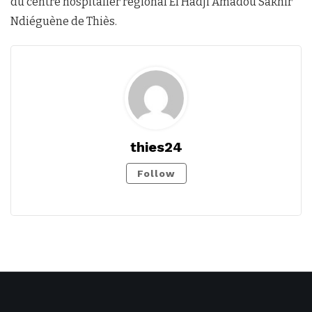
du centre hospitalier régional El Hadji Amadou Sakhir
Ndiéguène de Thiès.
thies24
Follow