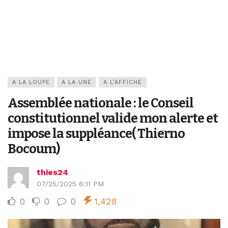
A LA LOUPE
A LA UNE
A L’AFFICHE
Assemblée nationale : le Conseil
constitutionnel valide mon alerte et
impose la suppléance( Thierno
Bocoum)
thies24
07/25/2025 6:11 PM
0
0
0
1,428