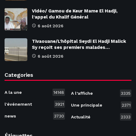
Vidéo/ Gamou de Keur Mame El Hadji,
l’appel du Khalif Général
6 août 2026
Tivaouane/L’hôpital Seydi El Hadji Malick
Sy reçoit ses premiers malades…
6 août 2026
Categories
A la une
14148
A l’affiche
3335
l'événement
3921
Une principale
2371
news
3730
Actualité
2333
Étiquettes