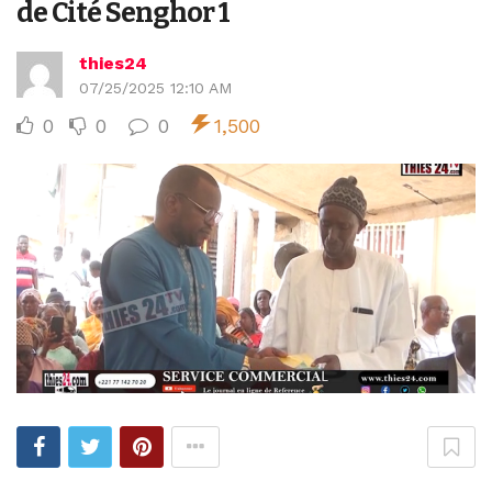
de Cité Senghor 1
thies24
07/25/2025 12:10 AM
0
0
0
1,500