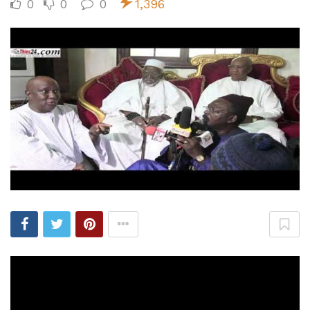
0
0
0
1,396