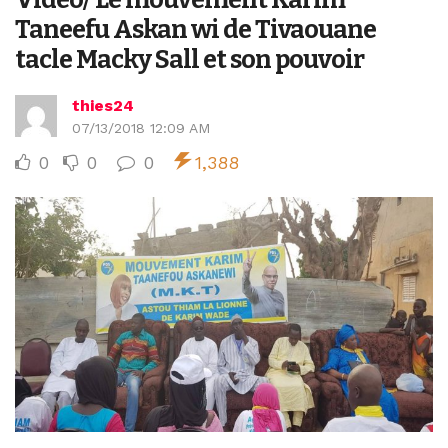
Taneefu Askan wi de Tivaouane
tacle Macky Sall et son pouvoir
thies24
07/13/2018 12:09 AM
0
0
0
1,388