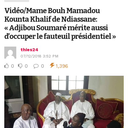
Vidéo/Mame Bouh Mamadou
Kounta Khalif de Ndiassane:
« Adjibou Soumaré mérite aussi
d’occuper le fauteuil présidentiel »
thies24
07/12/2018 3:52 PM
0
0
0
1,396