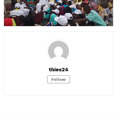
thies24
Follow