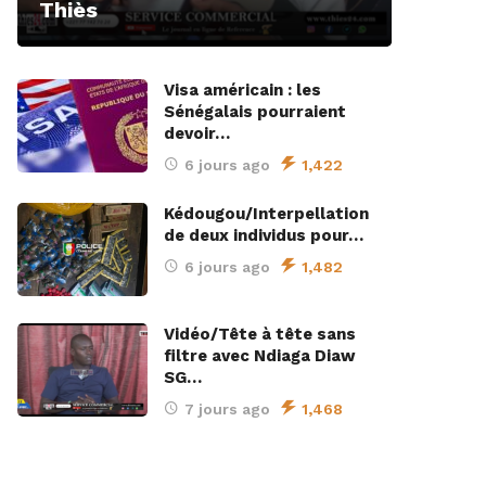
Thiès
Visa américain : les
Sénégalais pourraient
devoir…
6 jours ago
1,422
Kédougou/Interpellation
de deux individus pour…
6 jours ago
1,482
Vidéo/Tête à tête sans
filtre avec Ndiaga Diaw
SG…
7 jours ago
1,468