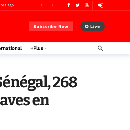
res ago
Subscribe Now
Live
res ago
ernational
+Plus
 PS)
2 jours ago
rs ago
Sénégal, 268
raves en