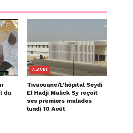
A LA UNE
ur
Tivaouane/L’hôpital Seydi
l du
El Hadji Malick Sy reçoit
ses premiers malades
lundi 10 Août