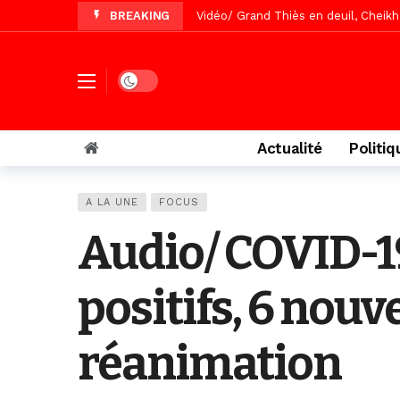
BREAKING
Vidéo/ Grand Thiès en deuil, Cheikh 
Vidéo/Gamou Bakhdad chez Boroom N
Vidéo/Magal Serigne Abdoulaye Yakhi
Dark mode
Vidéo/Chérif Nehma Aïdara Diamag
Tivaouane/L’hôpital Seydi El Hadji 
Actualité
Politiq
Recomposition politique : l’alterna
Vidéo/ Gamou de Keur Mame El Hadji
A LA UNE
FOCUS
Vidéo/ Préparation Gamou 2026, Keu
Audio/ COVID-19
Vidéo/ Magal 2026, le train a trans
positifs, 6 nouv
réanimation