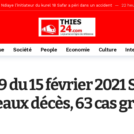
Ndiaye l’initiateur du kurel 18 Safar a péri dans un accident
22 heu
daam, sécurité, eau, au coeur des priorités
22 heures ago
ne, le Comité d’organisation dévoile ses priorités
22 heures ago
uène Nimzath Thiès, mesures annoncées pour une réussite
22 heu
Malick Sy reçoit ses premiers malades lundi 10 Août
2 jours ago
ue
Société
People
Economie
Culture
Int
tive sénégalaise ne peut se réduire au seul libéralisme (Lamine Diouck
, l’appel du Khalif Général
2 jours ago
r Mame El Hadji décline ses priorités devant le Gouverneur
2 jou
 du 15 février 2021 
porté 9.651 passagers, l’équivalent de 600 minibus
14 heures ago
eaux décès, 63 cas g