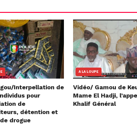
NE
A LA LOUPE
gou/Interpellation de
Vidéo/ Gamou de Ke
ndividus pour
Mame El Hadji, l’appe
iation de
Khalif Général
teurs, détention et
 de drogue