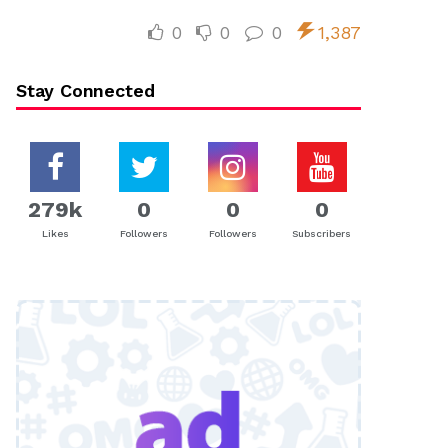
0
0
0
1,387
Stay Connected
279k
0
0
0
Likes
Followers
Followers
Subscribers