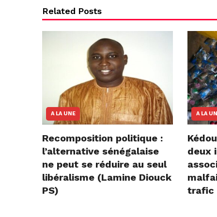
Related Posts
A LA UNE
A LA U
Recomposition politique :
Kédou
l’alternative sénégalaise
deux i
ne peut se réduire au seul
assoc
libéralisme (Lamine Diouck
malfai
PS)
trafic