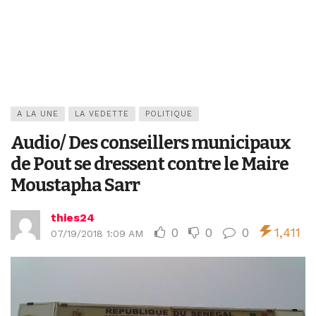
A LA UNE
LA VEDETTE
POLITIQUE
Audio/ Des conseillers municipaux
de Pout se dressent contre le Maire
Moustapha Sarr
thies24
0
0
0
1,411
07/19/2018 1:09 AM