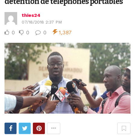
détention de téléphones portables
thies24
07/18/2018 2:37 PM
0
0
0
1,387