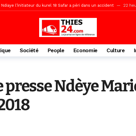
daam, sécurité, eau, au coeur des priorités
22 heures ago
ne, le Comité d’organisation dévoile ses priorités
22 heures ago
uène Nimzath Thiès, mesures annoncées pour une réussite
22 heu
Malick Sy reçoit ses premiers malades lundi 10 Août
2 jours ago
tive sénégalaise ne peut se réduire au seul libéralisme (Lamine Diouck
tique
Société
People
Economie
Culture
, l’appel du Khalif Général
2 jours ago
r Mame El Hadji décline ses priorités devant le Gouverneur
2 jou
porté 9.651 passagers, l’équivalent de 600 minibus
14 heures ago
e presse Ndèye Mar
2018