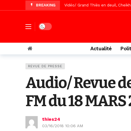
BREAKING
Vidéo/Gamou Bakhdad chez Boroom N
Vidéo/Magal Serigne Abdoulaye Yakhi
Vidéo/Chérif Nehma Aïdara Diamag
Dark mode
Tivaouane/L’hôpital Seydi El Hadji 
Recomposition politique : l’alterna
Actualité
Poli
Vidéo/ Gamou de Keur Mame El Hadji
Vidéo/ Préparation Gamou 2026, Keu
REVUE DE PRESSE
Vidéo/ Magal 2026, le train a trans
Audio/ Revue d
FM du 18 MARS 
thies24
03/16/2018 10:06 AM