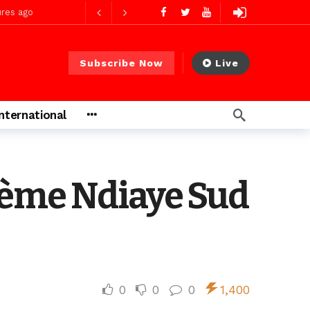
res ago
Subscribe Now
Live
 PS)
2 jours ago
International
rs ago
ième Ndiaye Sud
0
0
0
1,400