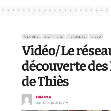
A LA UNE
A L’AFFICHE
ACTUALITÉ
VIDEO
Vidéo/ Le résea
découverte des 
de Thiès
thies24
03/16/2018 3:42 AM