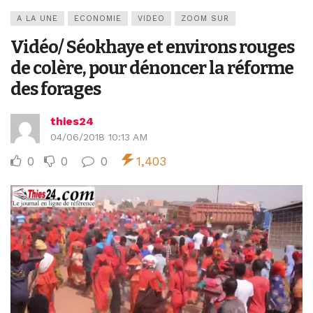
A LA UNE
ECONOMIE
VIDEO
ZOOM SUR
Vidéo/ Séokhaye et environs rouges
de colère, pour dénoncer la réforme
des forages
thies24
04/06/2018 10:13 AM
0
0
0
1,403