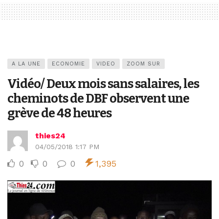
A LA UNE
ECONOMIE
VIDEO
ZOOM SUR
Vidéo/ Deux mois sans salaires, les
cheminots de DBF observent une
grève de 48 heures
thies24
04/05/2018 1:17 PM
0
0
0
1,395