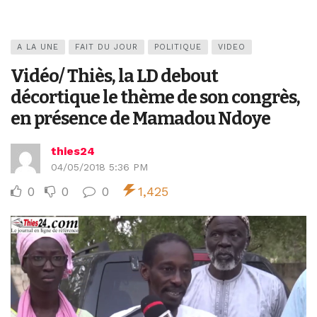
A LA UNE
FAIT DU JOUR
POLITIQUE
VIDEO
Vidéo/ Thiès, la LD debout
décortique le thème de son congrès,
en présence de Mamadou Ndoye
thies24
04/05/2018 5:36 PM
0
0
0
1,425