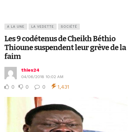
A LA UNE
LA VEDETTE
SOCIÉTÉ
Les 9 codétenus de Cheikh Béthio
Thioune suspendent leur grève de la
faim
thies24
04/06/2018 10:02 AM
0
0
0
1,431