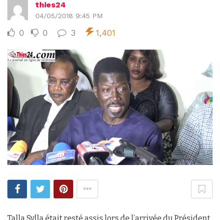
thies24
04/05/2018 9:45 PM
0
0
3
1,401
Talla Sylla était resté assis lors de l’arrivée du Président