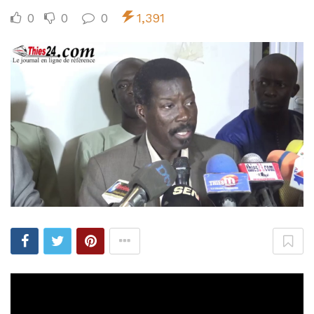
0
0
0
1,391