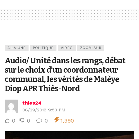
A LA UNE
POLITIQUE
VIDEO
ZOOM SUR
Audio/ Unité dans les rangs, débat
sur le choix d’un coordonnateur
communal, les vérités de Malèye
Diop APR Thiès-Nord
thies24
08/29/2018 9:53 PM
0
0
0
1,390