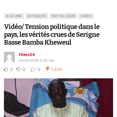
A LA UNE
ACTUALITÉ
FAIT DU JOUR
VIDEO
Vidéo/ Tension politique dans le
pays, les vérités crues de Serigne
Basse Bamba Kheweul
thies24
04/20/2018 5:35 AM
0
0
0
1,424