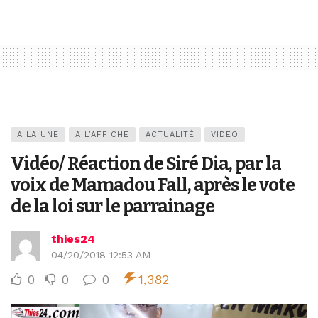
A LA UNE
A L’AFFICHE
ACTUALITÉ
VIDEO
Vidéo/ Réaction de Siré Dia, par la
voix de Mamadou Fall, après le vote
de la loi sur le parrainage
thies24
04/20/2018 12:53 AM
0
0
0
1,382