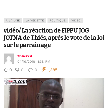
A LA UNE
LA VEDETTE
POLITIQUE
VIDEO
vidéo/ La réaction de FIPPU JOG
JOTNA de Thiès, après le vote de la loi
sur le parrainage
thies24
04/19/2018 11:38 PM
0
0
0
1,385