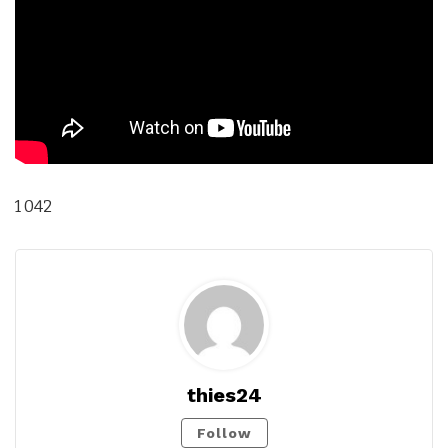
1 042
thies24
Follow