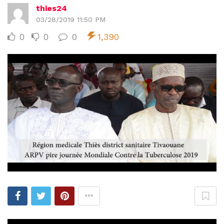
thies24
03/28/2019 11:50 PM
0
0
0
1,390