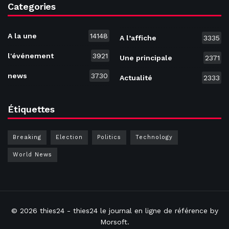
Categories
A la une
14148
A l’affiche
3335
l'événement
3921
Une principale
2371
news
3730
Actualité
2333
Étiquettes
Breaking
Election
Politics
Technology
World News
© 2026
thies24
- thies24 le journal en ligne de référence by
Morsoft
.