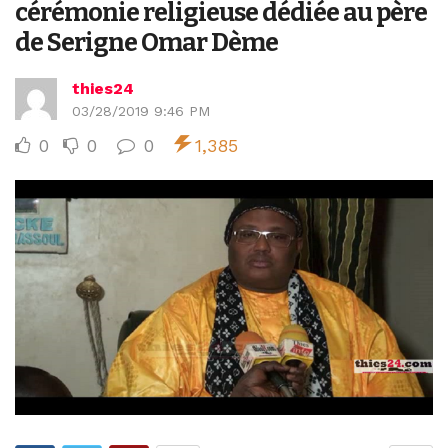
cérémonie religieuse dédiée au père
de Serigne Omar Dème
thies24
03/28/2019 9:46 PM
0
0
0
1,385