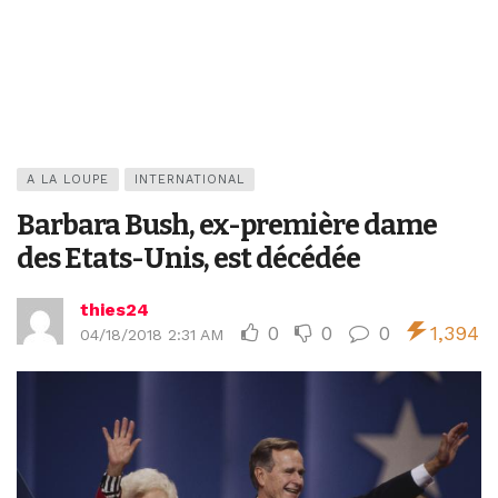
A LA LOUPE
INTERNATIONAL
Barbara Bush, ex-première dame
des Etats-Unis, est décédée
thies24
0
0
0
1,394
04/18/2018 2:31 AM