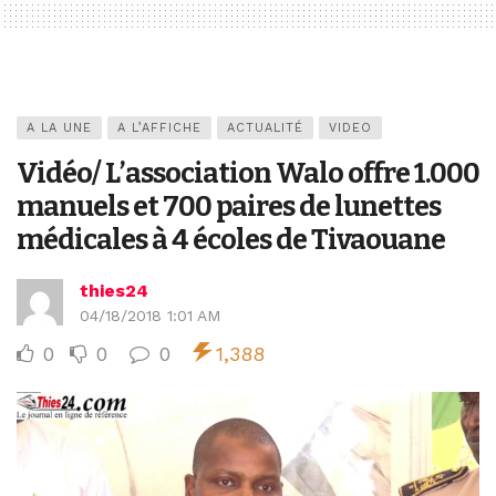
A LA UNE
A L’AFFICHE
ACTUALITÉ
VIDEO
Vidéo/ L’association Walo offre 1.000
manuels et 700 paires de lunettes
médicales à 4 écoles de Tivaouane
thies24
04/18/2018 1:01 AM
0
0
0
1,388