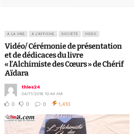
A LA UNE
A L’AFFICHE
SOCIÉTÉ
VIDEO
Vidéo/ Cérémonie de présentation
et de dédicaces du livre
« l’Alchimiste des Cœurs » de Chérif
Aïdara
thies24
04/17/2018 10:44 AM
0
0
0
1,410