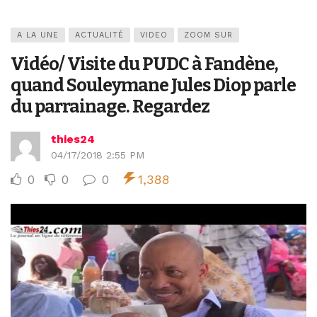
A LA UNE
ACTUALITÉ
VIDEO
ZOOM SUR
Vidéo/ Visite du PUDC à Fandène,
quand Souleymane Jules Diop parle
du parrainage. Regardez
thies24
04/17/2018 2:55 PM
0
0
0
1,388