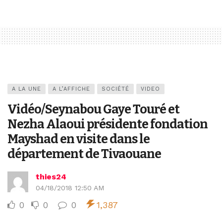
A LA UNE
A L’AFFICHE
SOCIÉTÉ
VIDEO
Vidéo/Seynabou Gaye Touré et
Nezha Alaoui présidente fondation
Mayshad en visite dans le
département de Tivaouane
thies24
04/18/2018 12:50 AM
0
0
0
1,387