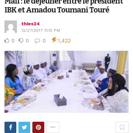
Mali : le déjeuner entre le président
IBK et Amadou Toumani Touré
thies24
12/27/2017 11:13 PM
0
0
0
1,422