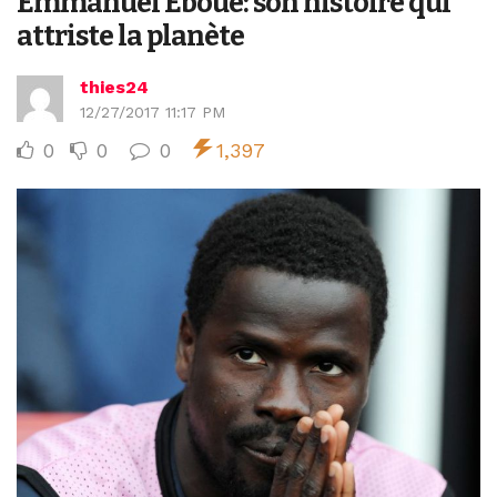
Emmanuel Eboue: son histoire qui
attriste la planète
thies24
12/27/2017 11:17 PM
0
0
0
1,397