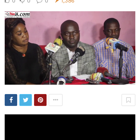
0
0
0
1,386