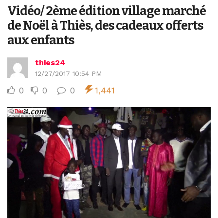
Vidéo/ 2ème édition village marché
de Noël à Thiès, des cadeaux offerts
aux enfants
thies24
12/27/2017 10:54 PM
0
0
0
1,441