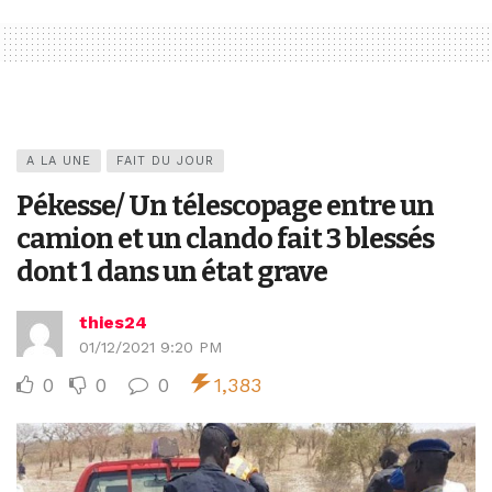
A LA UNE
FAIT DU JOUR
Pékesse/ Un télescopage entre un
camion et un clando fait 3 blessés
dont 1 dans un état grave
thies24
01/12/2021 9:20 PM
0
0
0
1,383