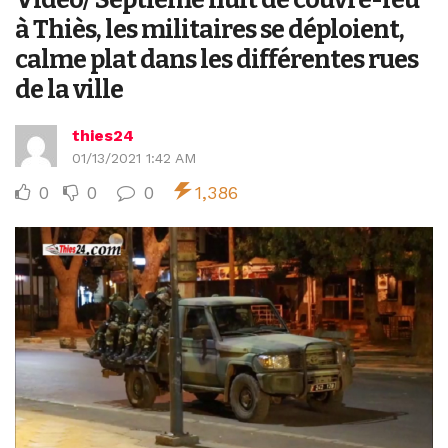
à Thiès, les militaires se déploient,
calme plat dans les différentes rues
de la ville
thies24
01/13/2021 1:42 AM
0
0
0
1,386