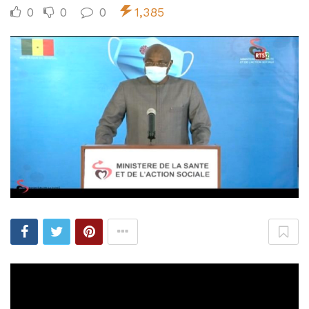
0
0
0
1,385