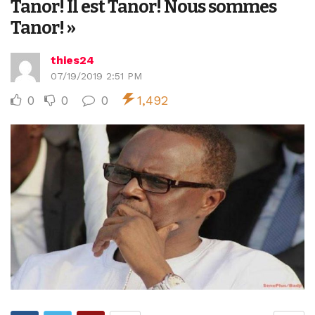
Tanor! Il est Tanor! Nous sommes
Tanor! »
thies24
07/19/2019 2:51 PM
0
0
0
1,492