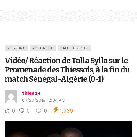
A LA UNE
ACTUALITÉ
FAIT DU JOUR
Vidéo/ Réaction de Talla Sylla sur le
Promenade des Thiessois, à la fin du
match Sénégal-Algérie (0-1)
thies24
07/20/2019 12:04 AM
0
0
0
1,389