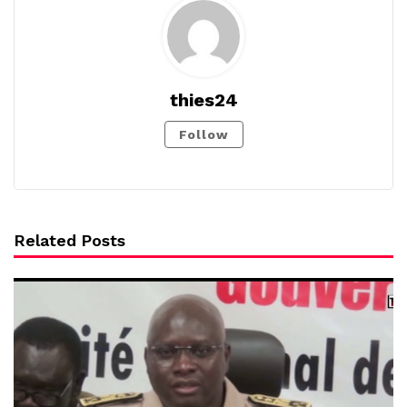
thies24
Follow
Related Posts