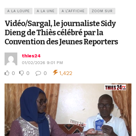
A LA LOUPE
A LA UNE
A L’AFFICHE
ZOOM SUR
Vidéo/Sargal, le journaliste Sidy
Dieng de Thiès célébré par la
Convention des Jeunes Reporters
thies24
01/02/2026 9:01 PM
0
0
0
1,422