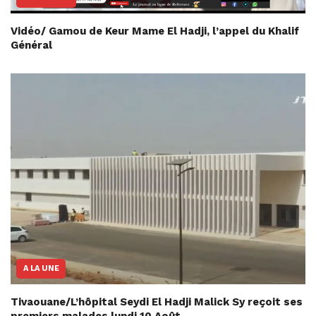
Vidéo/ Gamou de Keur Mame El Hadji, l’appel du Khalif
Général
A LA UNE
Tivaouane/L’hôpital Seydi El Hadji Malick Sy reçoit ses
premiers malades lundi 10 Août