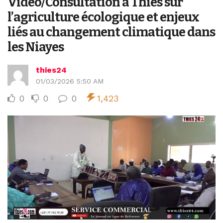
Vidéo/Consultation à Thiès sur
l’agriculture écologique et enjeux
liés au changement climatique dans
les Niayes
thies24
01/03/2026 5:50 AM
0
0
0
1,423