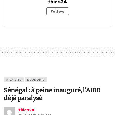
thies24
Follow
A LA UNE
ECONOMIE
Sénégal : à peine inauguré, l’AIBD
déjà paralysé
thies24