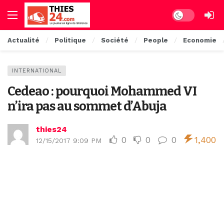
Dark mode
Actualité
Politique
Société
People
Economie
INTERNATIONAL
Cedeao : pourquoi Mohammed VI
n’ira pas au sommet d’Abuja
thies24
0
0
0
1,400
12/15/2017 9:09 PM