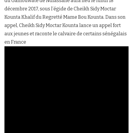
du Gamouwate de Ndiassane aura lieu le lundi 18
décembre 2017, sous l’égide de Cheikh Sidy Moctar
Kounta Khalif du Regretté Mame Bou Kounta. Dans son
appel, Cheikh Sidy Moctar Kounta lance un appel fort
aux jeunes et raconte le calvaire de certains sénégalais
en France