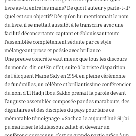
livre as-tu entre les mains? De quoi l’auteur y parle-t-il?
Quel est son objectif? Dès qu’on lui mentionnait le nom
du livre, il se mettait aussitôt à le transcrire avec une
facilité déconcertante captant et éblouissant toute
l’assemblée complètement séduite par ce style
mélangeant prose et poésie avec brillance.
Une preuve concrète vaut mieux que tous les discours
du monde, dit-on! En effet, suite à la triste disparition
de l’éloquent Mame Sidy en 1954, en pleine cérémonie
de funérailles, un célèbre et brillantissime conférencier
du nom d’El Hadji Ibou Sakho prenait la parole devant
l’auguste assemblée composée par des marabouts, des
dignitaires et des disciples du pays pour faire ce
mémorable témoignage: « Sachez-le aujourd’hui! Si j’ai
pu maitriser le khilassouz zahab et devenir un
conférencier reconnu, c’est en grande partie grâce à un