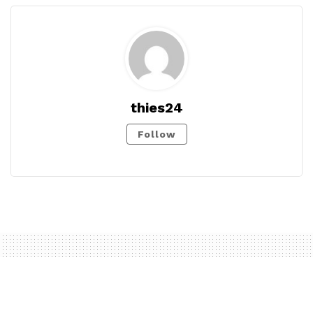
thies24
Follow