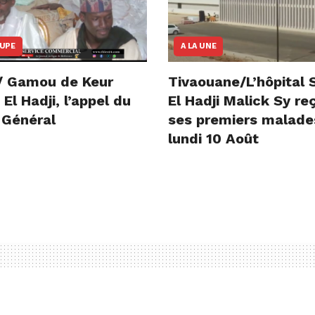
OUPE
A LA UNE
/ Gamou de Keur
Tivaouane/L’hôpital 
l Hadji, l’appel du
El Hadji Malick Sy re
 Général
ses premiers malade
lundi 10 Août