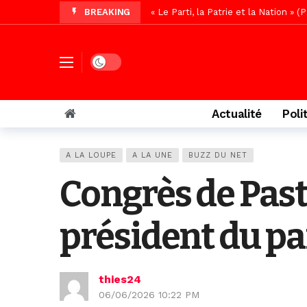
BREAKING
« Le Parti, la Patrie et la Nation 
Affaire Pape Cheikh Diallo : La lis
Vidéo/ Magal 2026, le train a trans
Dark mode
Vidéo/ L’arrivée spectaculaire à la 
Vidéo/ Grand Thiès en deuil, Cheikh 
Actualité
Poli
Vidéo/Gamou Bakhdad chez Boroom N
Vidéo/Magal Serigne Abdoulaye Yakhi
A LA LOUPE
A LA UNE
BUZZ DU NET
Vidéo/Chérif Nehma Aïdara Diamag
Congrès de Pas
Autoroute Dakar-Saint Louis, les r
président du pa
thies24
06/06/2026 10:22 PM