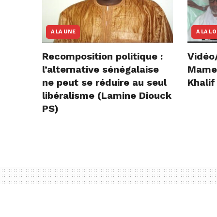
A LA UNE
A LA L
Recomposition politique :
Vidéo
l’alternative sénégalaise
Mame E
ne peut se réduire au seul
Khalif
libéralisme (Lamine Diouck
PS)