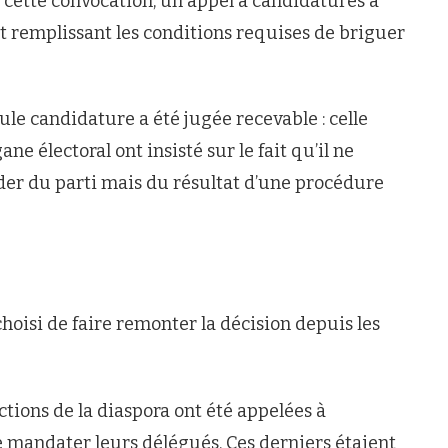
de cette convocation, un appel à candidatures a
nt remplissant les conditions requises de briguer
le candidature a été jugée recevable : celle
e électoral ont insisté sur le fait qu’il ne
ader du parti mais du résultat d’une procédure
choisi de faire remonter la décision depuis les
ctions de la diaspora ont été appelées à
e mandater leurs délégués. Ces derniers étaient