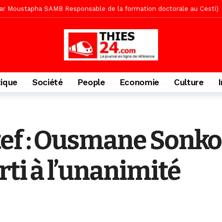
» (Par Moustapha SAMB Responsable de la formation doctorale au Cesti)
te des bénéficiaires de non-lieu et des prévenus renvoyés en procès
porté 9.651 passagers, l’équivalent de 600 minibus
1 jour ago
gare de Thiès, du dernier train en provenance de Touba
1 jour ago
Ndiaye l’initiateur du kurel 18 Safar a péri dans un accident
2 jour
tique
Société
People
Economie
Culture
daam, sécurité, eau, au coeur des priorités
2 jours ago
ne, le Comité d’organisation dévoile ses priorités
2 jours ago
uène Nimzath Thiès, mesures annoncées pour une réussite
2 jour
tef : Ousmane Sonko
écriminations des populations de Pambal
4 heures ago
rti à l’unanimité