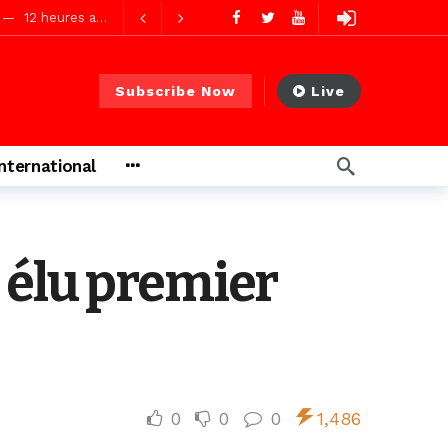
12 heures ago
12 heures ago
Subscribe Now
Live
s ago
International
s ago
 élu premier
0
0
0
1,486