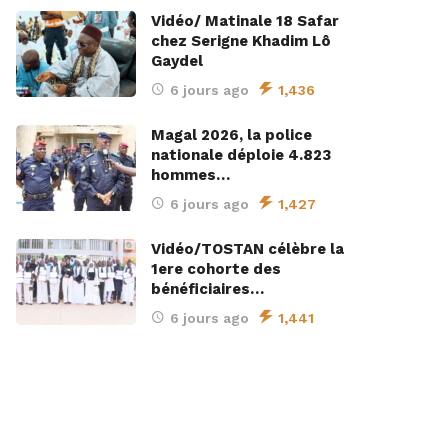
Vidéo/ Matinale 18 Safar
chez Serigne Khadim Lô
Gaydel
6 jours ago
1,436
Magal 2026, la police
nationale déploie 4.823
hommes…
6 jours ago
1,427
Vidéo/TOSTAN célèbre la
1ere cohorte des
bénéficiaires…
6 jours ago
1,441