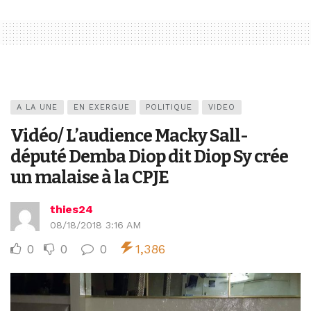
A LA UNE
EN EXERGUE
POLITIQUE
VIDEO
Vidéo/ L’audience Macky Sall-
député Demba Diop dit Diop Sy crée
un malaise à la CPJE
thies24
08/18/2018 3:16 AM
0
0
0
1,386