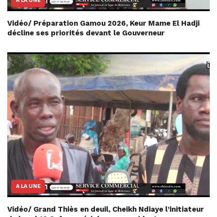
A LA UNE
Vidéo/ Préparation Gamou 2026, Keur Mame El Hadji
décline ses priorités devant le Gouverneur
A LA UNE
Vidéo/ Grand Thiès en deuil, Cheikh Ndiaye l’initiateur