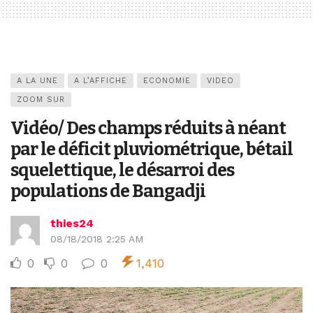
A LA UNE
A L’AFFICHE
ECONOMIE
VIDEO
ZOOM SUR
Vidéo/ Des champs réduits à néant
par le déficit pluviométrique, bétail
squelettique, le désarroi des
populations de Bangadji
thies24
08/18/2018 2:25 AM
0
0
0
1,410