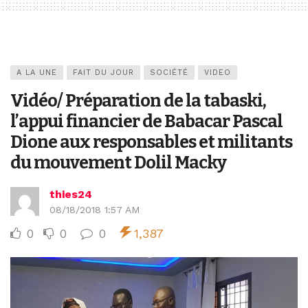
A LA UNE
FAIT DU JOUR
SOCIÉTÉ
VIDEO
Vidéo/ Préparation de la tabaski,
l’appui financier de Babacar Pascal
Dione aux responsables et militants
du mouvement Dolil Macky
thies24
08/18/2018 1:57 AM
0
0
0
1,387