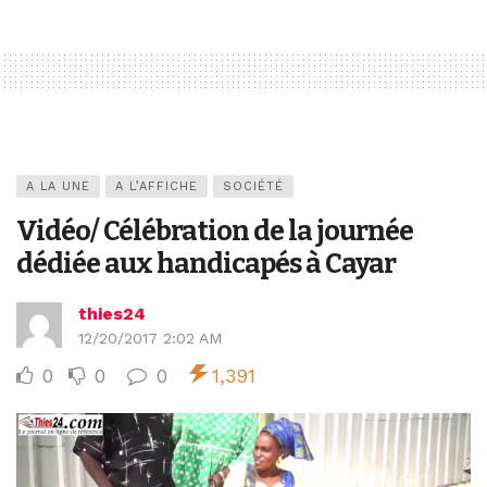
A LA UNE
A L’AFFICHE
SOCIÉTÉ
Vidéo/ Célébration de la journée
dédiée aux handicapés à Cayar
thies24
12/20/2017 2:02 AM
0
0
0
1,391