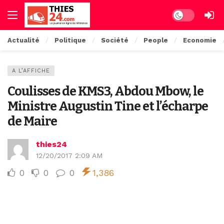
Dark mode
Actualité
Politique
Société
People
Economie
A L’AFFICHE
Coulisses de KMS3, Abdou Mbow, le
Ministre Augustin Tine et l’écharpe
de Maire
thies24
12/20/2017 2:09 AM
0
0
0
1,386