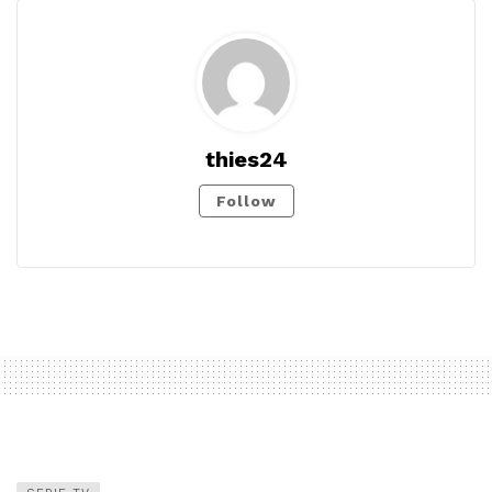
thies24
Follow