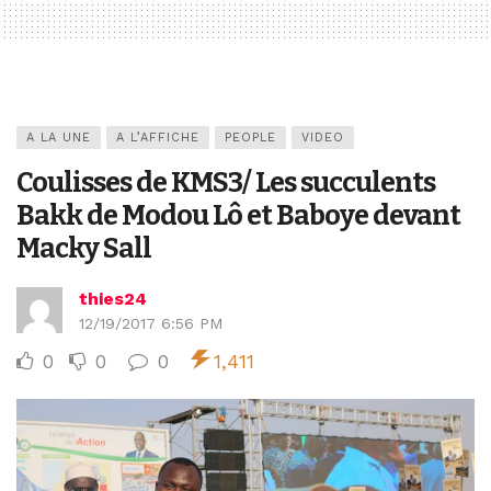
A LA UNE
A L’AFFICHE
PEOPLE
VIDEO
Coulisses de KMS3/ Les succulents
Bakk de Modou Lô et Baboye devant
Macky Sall
thies24
12/19/2017 6:56 PM
0
0
0
1,411