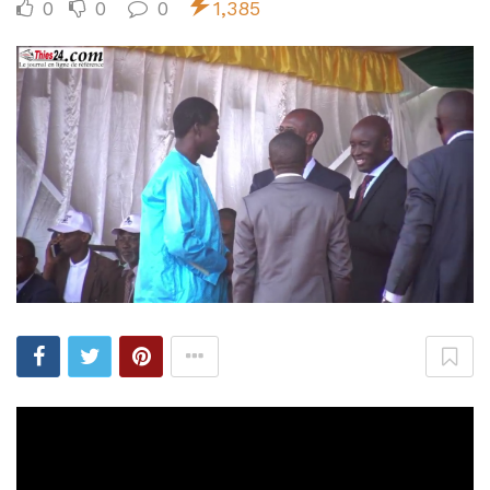
0
0
0
1,385