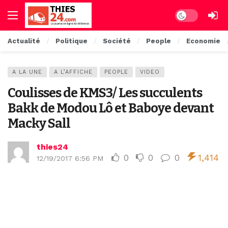
Dark mode
Actualité
Politique
Société
People
Economie
A LA UNE
A L’AFFICHE
PEOPLE
VIDEO
Coulisses de KMS3/ Les succulents
Bakk de Modou Lô et Baboye devant
Macky Sall
thies24
0
0
0
1,414
12/19/2017 6:56 PM