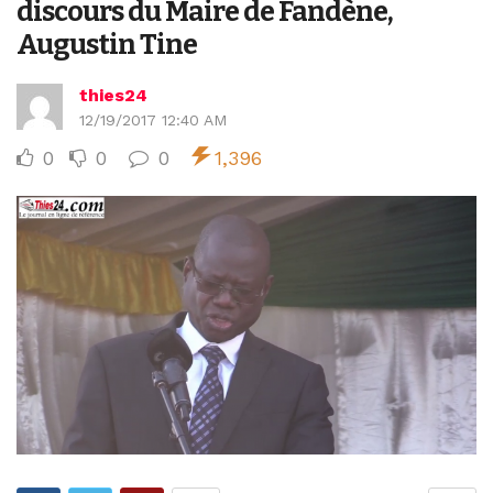
discours du Maire de Fandène,
Augustin Tine
thies24
12/19/2017 12:40 AM
0
0
0
1,396