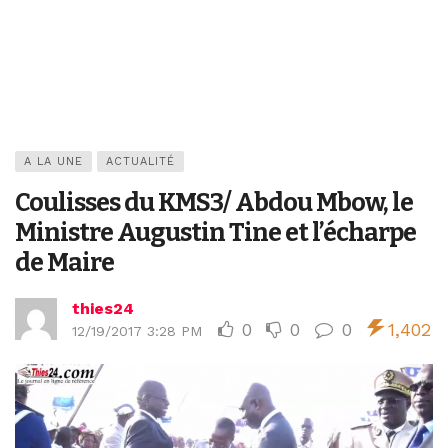
A LA UNE
ACTUALITÉ
Coulisses du KMS3/ Abdou Mbow, le
Ministre Augustin Tine et l’écharpe
de Maire
thies24
0
0
0
1,402
12/19/2017 3:28 PM