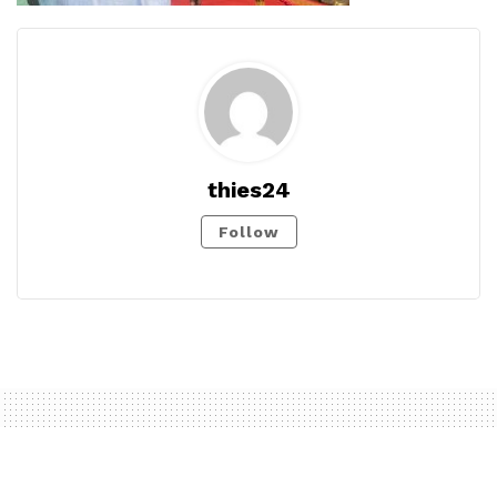
thies24
Follow