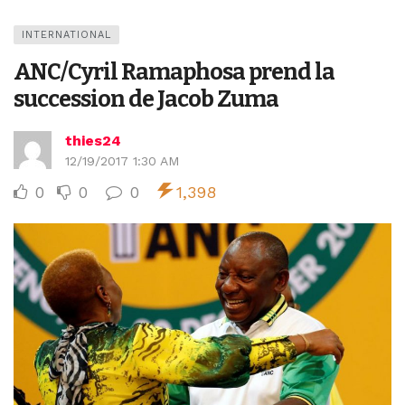
INTERNATIONAL
ANC/Cyril Ramaphosa prend la
succession de Jacob Zuma
thies24
12/19/2017 1:30 AM
0
0
0
1,398