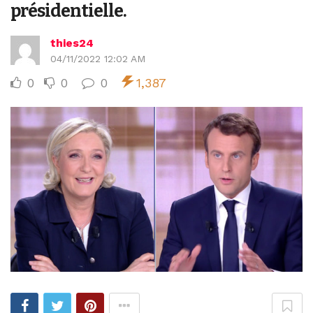
présidentielle.
thies24
04/11/2022 12:02 AM
0
0
0
1,387