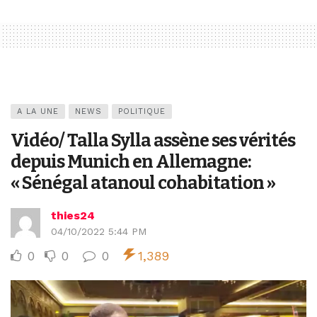
A LA UNE
NEWS
POLITIQUE
Vidéo/ Talla Sylla assène ses vérités
depuis Munich en Allemagne:
« Sénégal atanoul cohabitation »
thies24
04/10/2022 5:44 PM
0
0
0
1,389