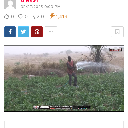
thies24
02/27/2025 9:00 PM
0
0
0
1,413