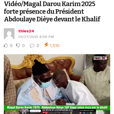
Vidéo/Magal Darou Karim 2025
forte présence du Président
Abdoulaye Dièye devant le Khalif
thies24
02/27/2025 8:59 PM
0
0
0
1,510