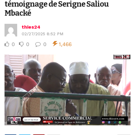
témoignage de Serigne Saliou
Mbacké
thies24
02/27/2025 8:52 PM
0
0
0
1,466