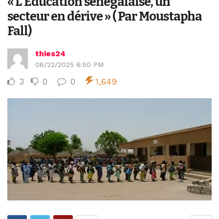
« L’Education sénégalaise, un
secteur en dérive » ( Par Moustapha
Fall)
thies24
08/22/2025 6:50 PM
3
0
0
1,649