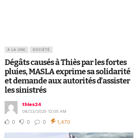
A LA UNE
SOCIÉTÉ
Dégâts causés à Thiès par les fortes
pluies, MASLA exprime sa solidarité
et demande aux autorités d’assister
les sinistrés
thies24
08/23/2025 12:05 AM
0
0
0
1,470