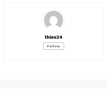
thies24
Follow