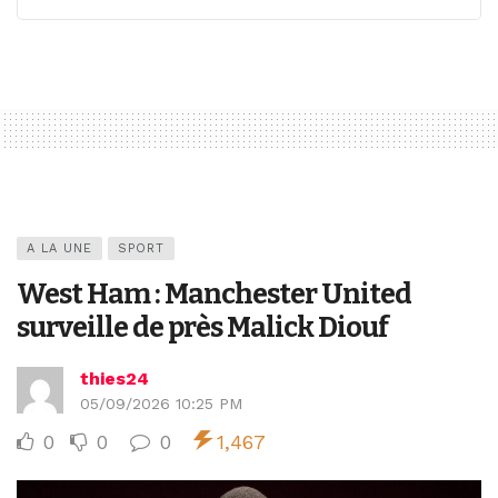
A LA UNE
SPORT
West Ham : Manchester United
surveille de près Malick Diouf
thies24
05/09/2026 10:25 PM
0
0
0
1,467