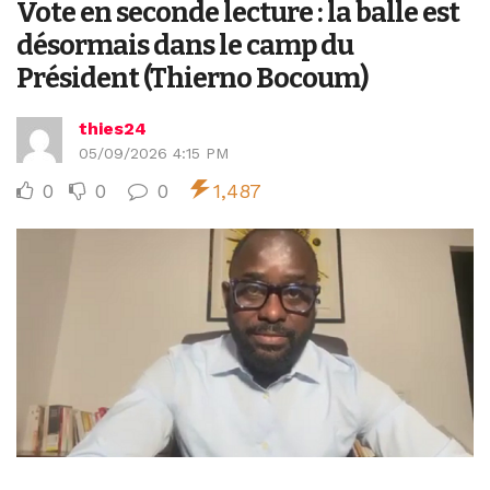
Vote en seconde lecture : la balle est
désormais dans le camp du
Président (Thierno Bocoum)
thies24
05/09/2026 4:15 PM
0
0
0
1,487